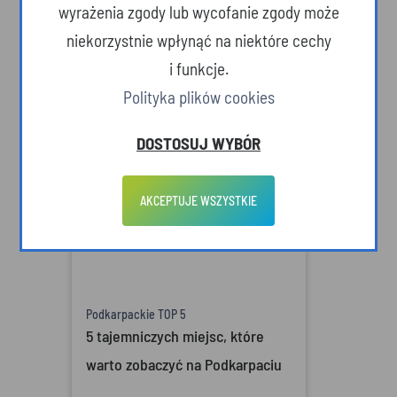
wyrażenia zgody lub wycofanie zgody może
5 powodów, by rzucić wszystko i
niekorzystnie wpłynąć na niektóre cechy
wyjechać w Bieszczady
i funkcje.
Polityka plików cookies
DOSTOSUJ WYBÓR
AKCEPTUJE WSZYSTKIE
Podkarpackie TOP 5
5 tajemniczych miejsc, które
warto zobaczyć na Podkarpaciu