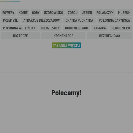
ROWERY
KONIE
GÓRY
UZDROWISKO
ZDRÓJ
JESIEŃ
POLAŃCZYK
MUZEUM
PRZEMYŚL
ATRAKCJE BIESZCZADÓW
CHATKA PUCHATKA
POŁONINA CARYŃSKA
POŁONINA WETLIŃSKA
BIESZCZADY
BUKOWE BERDO
TARNICA
RĘKODZIEŁO
ROZTOCZE
KREMENAROS
BEZMIECHOWA
ZAŁADUJ WIĘCEJ
Polecamy!