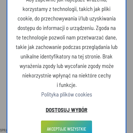
korzystamy z technologii, takich jak pliki
cookie, do przechowywania i/lub uzyskiwania
dostępu do informacji o urządzeniu. Zgoda na
Podkarpackie winnice
te technologie pozwoli nam przetwarzać dane,
Karpacki Szlak Wina
takie jak zachowanie podczas przeglądania lub
unikalne identyfikatory na tej stronie. Brak
wyrażenia zgody lub wycofanie zgody może
niekorzystnie wpłynąć na niektóre cechy
i funkcje.
Polityka plików cookies
Podkarpackie winnice
Podkarpackie słynące winnicami i
DOSTOSUJ WYBÓR
lato sybarytów
AKCEPTUJE WSZYSTKIE
SPRAWDŹ RÓWNIEŻ