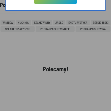
Powiązane tagi
WINNICA
KUCHNIA
SZLAK WINNY
JASŁO
ENOTURYSTYKA
BESKID NISKI
SZLAKI TEMATYCZNE
PODKARPACKIE WINNICE
PODKARPACKIE WINA
Polecamy!