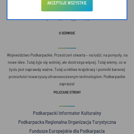
AKCEPTUJE WSZYSTKIE
O SERWISIE
Województwo Podkarpackie. Przestrzeń otwarta – na ludzi, na pomysły, na
nowe idee. Tutaj żyje się wolniej, ale dostrzega więcej. Tutaj wiemy, co w
życiu jest naprawdę ważne. Tutaj urokliwe krajobrazy i pomniki barwnej
przeszłości towarzyszą ultranowoczesnym technologiom. Podkarpackie
zaprasza!
POLECANE STRONY
Podkarpacki Informator Kulturalny
Podkarpacka Regionalna Organizacja Turystyczna
Fundusze Europejskie dla Podkarpacia