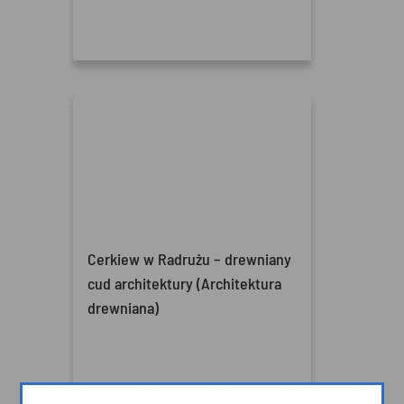
Cerkiew w Radrużu – drewniany
cud architektury (Architektura
drewniana)