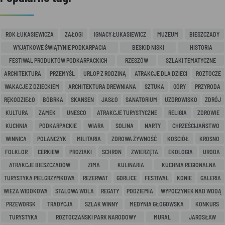
ROK ŁUKASIEWICZA
ZAŁOGI
IGNACY ŁUKASIEWICZ
MUZEUM
BIESZCZADY
WYJĄTKOWE ŚWIĄTYNIE PODKARPACIA
BESKID NISKI
HISTORIA
FESTIWAL PRODUKTÓW PODKARPACKICH
RZESZÓW
SZLAKI TEMATYCZNE
ARCHITEKTURA
PRZEMYŚL
URLOP Z RODZINĄ
ATRAKCJE DLA DZIECI
ROZTOCZE
WAKACJE Z DZIECKIEM
ARCHITEKTURA DREWNIANA
SZTUKA
GÓRY
PRZYRODA
RĘKODZIEŁO
BÓBRKA
SKANSEN
JASŁO
SANATORIUM
UZDROWISKO
ZDRÓJ
KULTURA
ZAMEK
UNESCO
ATRAKCJE TURYSTYCZNE
RELIGIA
ZDROWIE
KUCHNIA
PODKARPACKIE
WIARA
SOLINA
NARTY
CHRZEŚCIJAŃSTWO
WINNICA
POLAŃCZYK
MILITARIA
ZDROWA ŻYWNOŚĆ
KOŚCIÓŁ
KROSNO
FOLKLOR
CERKIEW
PROZIAKI
SCHRON
ZWIERZĘTA
EKOLOGIA
URODA
ATRAKCJE BIESZCZADÓW
ZIMA
KULINARIA
KUCHNIA REGIONALNA
TURYSTYKA PIELGRZYMKOWA
REZERWAT
GORLICE
FESTIWAL
KONIE
GALERIA
WIEŻA WIDOKOWA
STALOWA WOLA
REGATY
PODZIEMIA
WYPOCZYNEK NAD WODĄ
PRZEWORSK
TRADYCJA
SZLAK WINNY
MEDYNIA GŁOGOWSKA
KONKURS
TURYSTYKA
ROZTOCZAŃSKI PARK NARODOWY
MURAL
JAROSŁAW