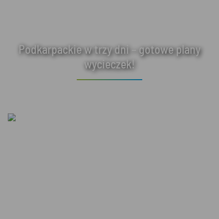
Podkarpackie w trzy dni – gotowe plany
wycieczek!