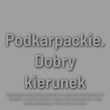
Podkarpackie.
Dobry
kierunek
Zapraszamy na niezwykłą wędrówkę po województwie podkarpackim.
Sprawdź, co możesz zobaczyć, czego możesz posmakować i czego
możesz doświadczyć. Otwórz się na nieznane.