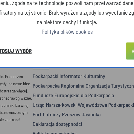
zeniu. Zgoda na te technologie pozwoli nam przetwarzać dane
yfikatory na tej stronie. Brak wyrażenia zgody lub wycofanie 
na niektóre cechy i funkcje.
Polityka plików cookies
TOSUJ WYBÓR
A
POLECANE STRONY
Podkarpacki Informator Kulturalny
e. Przestrzeń
mysły, na nowe idee.
Podkarpacka Regionalna Organizacja Turystyczn
 dostrzega więcej.
Fundusze Europejskie dla Podkarpacia
est naprawdę ważne.
Urząd Marszałkowski Województwa Podkarpack
 i pomniki barwnej
ultranowoczesnym
Port Lotniczy Rzeszów Jasionka
ie zaprasza!
Deklaracja dostępności
Polityka prywatności