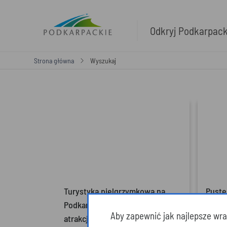
Odkryj Podkarpac
Strona główna
Wyszukaj
Turystyka pielgrzymkowa na
Pustel
Podkarpaciu (Najciekawsze
(Beski
Aby zapewnić jak najlepsze wraż
atrakcje)