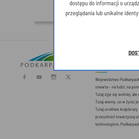
dostępu do informacji o urząd
przeglądania lub unikalne ident
DOS
O SERWISIE
Województwo Podkarpacki
otwarta – na ludzi, na po
Tutaj żyje się wolniej, ale
Tutaj wiemy, co w życiu j
Tutaj urokliwe krajobrazy
przeszłości towarzyszą 
technologiom. Podkarpack