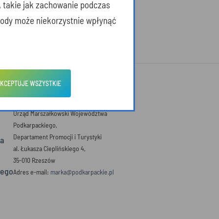
, takie jak zachowanie podczas
zgody może niekorzystnie wpłynąć
KCEPTUJE WSZYSTKIE
DANE KONTAKTOWE
Urząd Marszałkowski Województwa
Podkarpackiego,
Departament Promocji i Turystyki
a
al. Łukasza Cieplińskiego 4,
35-010 Rzeszów
iego
Adres e-mail:
marka@podkarpackie.pl