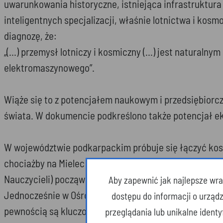
uwarunkowania historyczne, istniejąca infrastruktura 
inteligentnych specjalizacji, właśnie lotnictwa i kos
diagnozę, że:
„(…) przemysł lotniczy i kosmiczny (…) jest natural
elektromaszynowego”.
Wiąże się to z potencjałem naukowym i przedsiębiorc
świata. W dokumencie podkreślono także potencjał e
W województwie podkarpackim próbuje się łączyć ko
chociażby na Mielec i uruchomiony w tamtejszym Zesp
Nauczycieli) począwszy od roku szkolnego 2020/21 kie
Aby zapewnić jak najlepsze wraż
Jednocześnie w Ośrodku Rozwoju Edukacji przystąpio
dostępu do informacji o urząd
pewnością są kluczowym źródłem gotowych materiałów
przeglądania lub unikalne ident