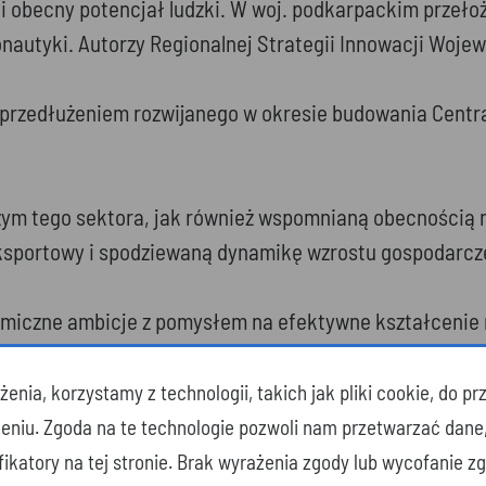
i obecny potencjał ludzki. W woj. podkarpackim przełoż
monautyki. Autorzy Regionalnej Strategii Innowacji Woj
nym przedłużeniem rozwijanego w okresie budowania Cen
zym tego sektora, jak również wspomnianą obecnością n
ksportowy i spodziewaną dynamikę wzrostu gospodarcz
smiczne ambicje z pomysłem na efektywne kształcenie
ole Szkół Technicznych (w ścisłej współpracy z Centru
runek technik robotyki (rok później w ślady Mielca pos
enia, korzystamy z technologii, takich jak pliki cookie, do 
no do opracowania ogólnopolskich podstaw programowyc
zeniu. Zgoda na te technologie pozwoli nam przetwarzać dane
, obserwacji i wniosków. Nowo wyodrębniane kwalifika
yfikatory na tej stronie. Brak wyrażenia zgody lub wycofanie 