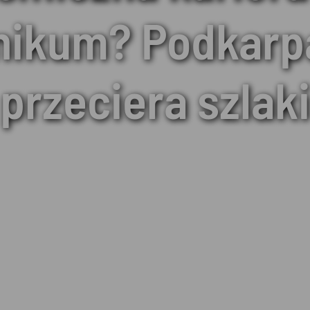
nikum? Podkarp
przeciera szlaki