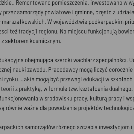
 ludzkie,. Remontowano pomieszczenia, inwestowano w w
y przez samorządy powiatowe i gminne, często z udzia
dów marszałkowskich. W województwie podkarpackim pri
ęści też tradycji regionu. Na miejscu funkcjonują bow
ej z sektorem kosmicznym.
edukacyjna obejmująca szeroki wachlarz specjalności. 
nej nauki zawodu. Pracodawcy mogą liczyć corocznie n
i rynku. Jakie mogą być przewagi edukacji w szkołach
eorii z praktyką, w formule tzw. kształcenia dualnego
funkcjonowania w środowisku pracy, kulturą pracy i ws
ą równie ważne dla powodzenia projektów technologiczn
dkarpackich samorządów różnego szczebla inwestycjom 