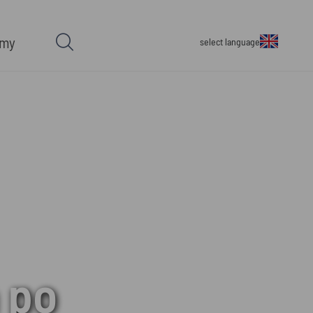
rmy
select language
 po