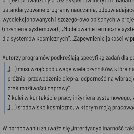
ustandaryzowane programy nauczania, odpowiadające a
wyselekcjonowanych i szczegółowo opisanych w projek
(inżynieria systemowa)”, „Modelowanie termiczne syst
dla systemów kosmicznych”, „Zapewnienie jakości w p
Autorzy programów podkreślają specyfikę zadań dla po
„(…) musi wziąć pod uwagę wiele czynników, które n
próżnia, przewodzenie ciepła, odporność na wibrac
brak możliwości naprawy”.
Z kolei w kontekście pracy inżyniera systemowego, 
„(…) środowisko kosmiczne, w którym mają pracowa
W opracowaniu zauważa się „interdyscyplinarność tak