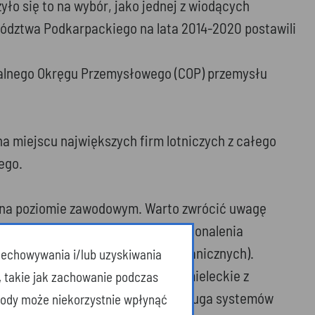
yło się to na wybór, jako jednej z wiodących
ewództwa Podkarpackiego na lata 2014-2020 postawili
tralnego Okręgu Przemysłowego (COP) przemysłu
a miejscu największych firm lotniczych z całego
ego.
 na poziomie zawodowym. Warto zwrócić uwagę
m Kształcenia Praktycznego i Doskonalenia
zedł rzeszowski Zespół Szkół Mechanicznych).
przechowywania i/lub uzyskiwania
h, przy których doświadczenia mieleckie z
, takie jak zachowanie podczas
cje („Montaż, uruchamianie i obsługa systemów
zgody może niekorzystnie wpłynąć