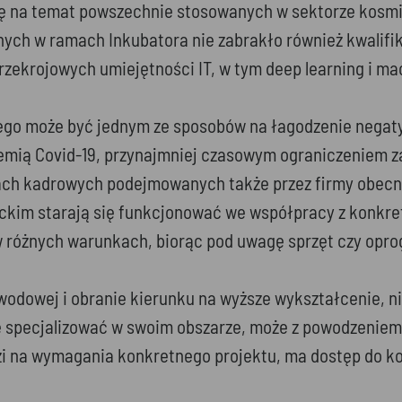
dzę na temat powszechnie stosowanych w sektorze kos
nych w ramach Inkubatora nie zabrakło również kwalifi
rzekrojowych umiejętności IT, w tym deep learning i ma
o może być jednym ze sposobów na łagodzenie negatywn
ią Covid-19, przynajmniej czasowym ograniczeniem za
ach kadrowych podejmowanych także przez firmy obecne 
ackim starają się funkcjonować we współpracy z konkr
 w różnych warunkach, biorąc pod uwagę sprzęt czy opr
awodowej i obranie kierunku na wyższe wykształcenie, 
ę specjalizować w swoim obszarze, może z powodzeniem 
edzi na wymagania konkretnego projektu, ma dostęp do