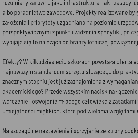
rozumiany zarówno jako infrastruktura, jak i zasoby
albo poradnictwo zawodowe. Projekty realizowane był
założenia i priorytety uzgadniano na poziomie urzę
perspektywicznymi z punktu widzenia specyfiki, po cz
wybijają się te należące do branży lotniczej powiązan
Efekty? W kilkudziesięciu szkołach powstała oferta 
najnowszym standardom sprzętu służącego do praktycz
znacznym stopniu jest już zaznajomiona z wymaganiam
akademickiego? Przede wszystkim nacisk na łączenie t
wdrożenie i oswojenie młodego człowieka z zasadami 
umiejętności miękkich, które pod wieloma względami s
Na szczególne nastawienie i sprzyjanie ze strony po