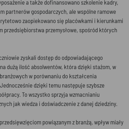
yposażenie a także dofinansowano szkolenie kadry,
łem partnerów gospodarczych, ale wspólne ramowe
orytetowo zaopiekowano się placówkami i kierunkami
iem przedsiębiorstwa przemysłowe, spośród których
Uczniowie zyskali dostęp do odpowiadającego
a dużą ilość absolwentów, która dzięki stażom, w
 branżowych w porównaniu do kształcenia
. Jednocześnie dzięki temu następuje szybsze
półpracy. To wszystko sprzyja wzmacnianiu
ych jak wiedza i doświadczenie z danej dziedziny.
i przedsięwzięciom powiązanym z branżą, wpływ miały