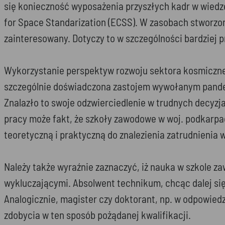
się konieczność wyposażenia przyszłych kadr w wie
for Space Standarization (ECSS). W zasobach stworzo
zainteresowany. Dotyczy to w szczególności bardziej p
Wykorzystanie perspektyw rozwoju sektora kosmiczneg
szczególnie doświadczona zastojem wywołanym pandem
Znalazło to swoje odzwierciedlenie w trudnych decyzj
pracy może fakt, że szkoły zawodowe w woj. podkarp
teoretyczną i praktyczną do znalezienia zatrudnienia
Należy także wyraźnie zaznaczyć, iż nauka w szkole z
wykluczającymi. Absolwent technikum, chcąc dalej si
Analogicznie, magister czy doktorant, np. w odpowi
zdobycia w ten sposób pożądanej kwalifikacji.