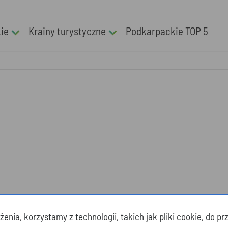
kie
Krainy turystyczne
Podkarpackie TOP 5
enia, korzystamy z technologii, takich jak pliki cookie, do 