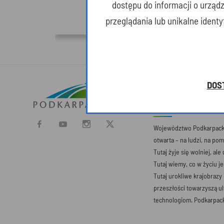
dostępu do informacji o urząd
przeglądania lub unikalne ident
DOS
O SERWISIE
Województwo Podkarpacki
otwarta – na ludzi, na po
Tutaj żyje się wolniej, ale
Tutaj wiemy, co w życiu j
Tutaj urokliwe krajobrazy
przeszłości towarzyszą 
technologiom. Podkarpack