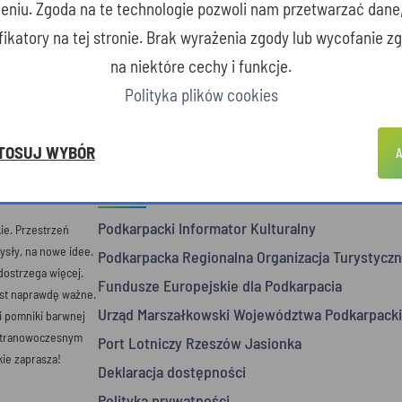
zeniu. Zgoda na te technologie pozwoli nam przetwarzać dane
yfikatory na tej stronie. Brak wyrażenia zgody lub wycofanie 
na niektóre cechy i funkcje.
Polityka plików cookies
TOSUJ WYBÓR
A
POLECANE STRONY
Podkarpacki Informator Kulturalny
e. Przestrzeń
mysły, na nowe idee.
Podkarpacka Regionalna Organizacja Turystyczn
 dostrzega więcej.
Fundusze Europejskie dla Podkarpacia
est naprawdę ważne.
Urząd Marszałkowski Województwa Podkarpack
 i pomniki barwnej
ultranowoczesnym
Port Lotniczy Rzeszów Jasionka
ie zaprasza!
Deklaracja dostępności
Polityka prywatności