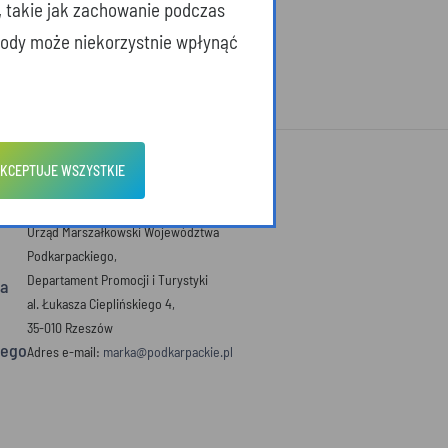
, takie jak zachowanie podczas
zgody może niekorzystnie wpłynąć
KCEPTUJE WSZYSTKIE
DANE KONTAKTOWE
Urząd Marszałkowski Województwa
Podkarpackiego,
Departament Promocji i Turystyki
a
al. Łukasza Cieplińskiego 4,
35-010 Rzeszów
iego
Adres e-mail:
marka@podkarpackie.pl