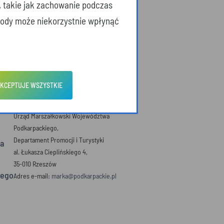
, takie jak zachowanie podczas
zgody może niekorzystnie wpłynąć
KCEPTUJE WSZYSTKIE
DANE KONTAKTOWE
Urząd Marszałkowski Województwa
Podkarpackiego,
Departament Promocji i Turystyki
a
al. Łukasza Cieplińskiego 4,
35-010 Rzeszów
iego
Adres e-mail:
marka@podkarpackie.pl