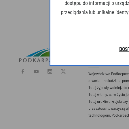
dostępu do informacji o urząd
przeglądania lub unikalne ident
DOS
O SERWISIE
Województwo Podkarpacki
otwarta – na ludzi, na po
Tutaj żyje się wolniej, ale
Tutaj wiemy, co w życiu j
Tutaj urokliwe krajobrazy
przeszłości towarzyszą 
technologiom. Podkarpack