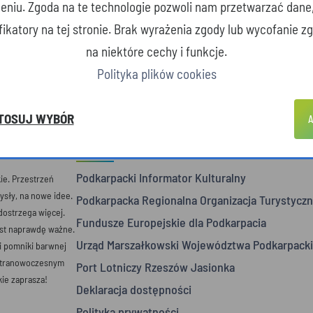
zeniu. Zgoda na te technologie pozwoli nam przetwarzać dane
yfikatory na tej stronie. Brak wyrażenia zgody lub wycofanie 
na niektóre cechy i funkcje.
Polityka plików cookies
TOSUJ WYBÓR
A
POLECANE STRONY
Podkarpacki Informator Kulturalny
e. Przestrzeń
mysły, na nowe idee.
Podkarpacka Regionalna Organizacja Turystyczn
 dostrzega więcej.
Fundusze Europejskie dla Podkarpacia
est naprawdę ważne.
Urząd Marszałkowski Województwa Podkarpack
 i pomniki barwnej
ultranowoczesnym
Port Lotniczy Rzeszów Jasionka
ie zaprasza!
Deklaracja dostępności
Polityka prywatności