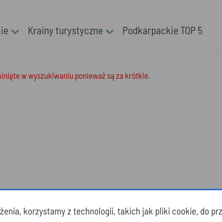
kie
Krainy turystyczne
Podkarpackie TOP 5
minięte w wyszukiwaniu ponieważ są za krótkie.
enia, korzystamy z technologii, takich jak pliki cookie, do 