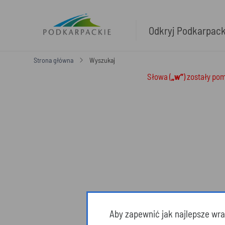
Odkryj Podkarpac
Strona główna
Wyszukaj
Słowa (
„w”
) zostały po
Aby zapewnić jak najlepsze wraż