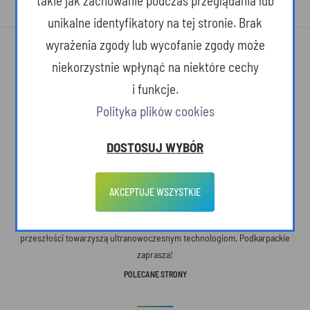
takie jak zachowanie podczas przeglądania lub
unikalne identyfikatory na tej stronie. Brak
wyrażenia zgody lub wycofanie zgody może
niekorzystnie wpłynąć na niektóre cechy
i funkcje.
Polityka plików cookies
O SERWISIE
DOSTOSUJ WYBÓR
Województwo Podkarpackie. Przestrzeń otwarta – na ludzi, na pomysły, na
AKCEPTUJE WSZYSTKIE
nowe idee. Tutaj żyje się wolniej, ale dostrzega więcej. Tutaj wiemy, co w
życiu jest naprawdę ważne. Tutaj urokliwe krajobrazy i pomniki barwnej
przeszłości towarzyszą ultranowoczesnym technologiom. Podkarpackie
zaprasza!
POLECANE STRONY