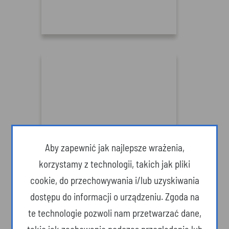
Muzeum COP – historia Polski
Aby zapewnić jak najlepsze wrażenia,
pisana przez inżynierów i
korzystamy z technologii, takich jak pliki
wynalazców (Najciekawsze
cookie, do przechowywania i/lub uzyskiwania
atrakcje)
dostępu do informacji o urządzeniu. Zgoda na
te technologie pozwoli nam przetwarzać dane,