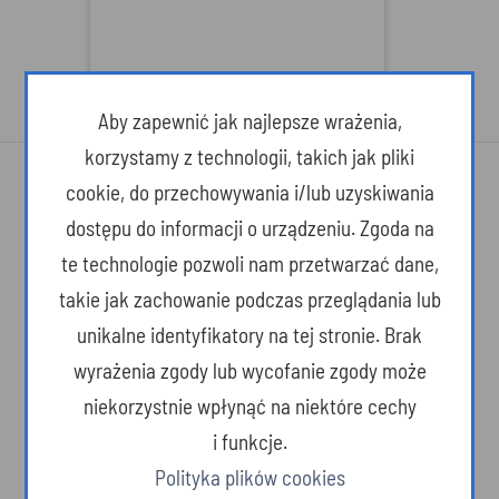
Aby zapewnić jak najlepsze wrażenia,
korzystamy z technologii, takich jak pliki
cookie, do przechowywania i/lub uzyskiwania
dostępu do informacji o urządzeniu. Zgoda na
te technologie pozwoli nam przetwarzać dane,
takie jak zachowanie podczas przeglądania lub
O SERWISIE
unikalne identyfikatory na tej stronie. Brak
wyrażenia zgody lub wycofanie zgody może
Województwo Podkarpackie. Przestrzeń otwarta – na ludzi, na pomysły, na
niekorzystnie wpłynąć na niektóre cechy
nowe idee. Tutaj żyje się wolniej, ale dostrzega więcej. Tutaj wiemy, co w
i funkcje.
życiu jest naprawdę ważne. Tutaj urokliwe krajobrazy i pomniki barwnej
Polityka plików cookies
przeszłości towarzyszą ultranowoczesnym technologiom. Podkarpackie