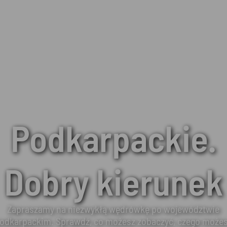
Podkarpackie.
Dobry kierunek
Zapraszamy na niezwykłą wędrówkę po województwie
odkarpackim. Sprawdź, co możesz zobaczyć, czego może