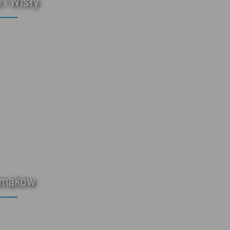
 i Wisły
smaków