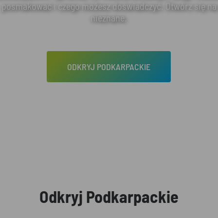
posmakować i czego możesz doświadczyć. Otwórz się na
nieznane.
ODKRYJ PODKARPACKIE
Odkryj Podkarpackie