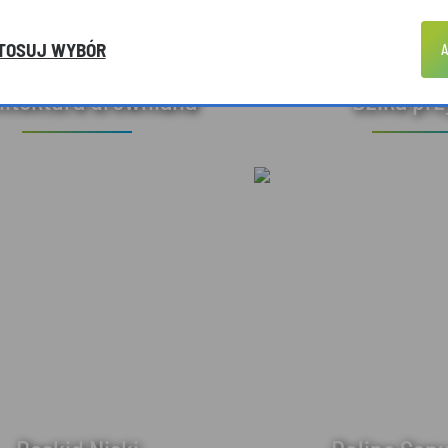
TOSUJ WYBÓR
A
hitektura drewniana
Dzika pr