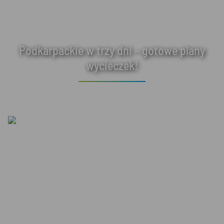
Podkarpackie w trzy dni – gotowe plany
wycieczek!