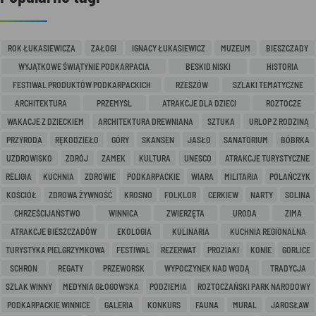
ROK ŁUKASIEWICZA
ZAŁOGI
IGNACY ŁUKASIEWICZ
MUZEUM
BIESZCZADY
WYJĄTKOWE ŚWIĄTYNIE PODKARPACIA
BESKID NISKI
HISTORIA
FESTIWAL PRODUKTÓW PODKARPACKICH
RZESZÓW
SZLAKI TEMATYCZNE
ARCHITEKTURA
PRZEMYŚL
ATRAKCJE DLA DZIECI
ROZTOCZE
WAKACJE Z DZIECKIEM
ARCHITEKTURA DREWNIANA
SZTUKA
URLOP Z RODZINĄ
PRZYRODA
RĘKODZIEŁO
GÓRY
SKANSEN
JASŁO
SANATORIUM
BÓBRKA
UZDROWISKO
ZDRÓJ
ZAMEK
KULTURA
UNESCO
ATRAKCJE TURYSTYCZNE
RELIGIA
KUCHNIA
ZDROWIE
PODKARPACKIE
WIARA
MILITARIA
POLAŃCZYK
KOŚCIÓŁ
ZDROWA ŻYWNOŚĆ
KROSNO
FOLKLOR
CERKIEW
NARTY
SOLINA
CHRZEŚCIJAŃSTWO
WINNICA
ZWIERZĘTA
URODA
ZIMA
ATRAKCJE BIESZCZADÓW
EKOLOGIA
KULINARIA
KUCHNIA REGIONALNA
TURYSTYKA PIELGRZYMKOWA
FESTIWAL
REZERWAT
PROZIAKI
KONIE
GORLICE
SCHRON
REGATY
PRZEWORSK
WYPOCZYNEK NAD WODĄ
TRADYCJA
SZLAK WINNY
MEDYNIA GŁOGOWSKA
PODZIEMIA
ROZTOCZAŃSKI PARK NARODOWY
PODKARPACKIE WINNICE
GALERIA
KONKURS
FAUNA
MURAL
JAROSŁAW