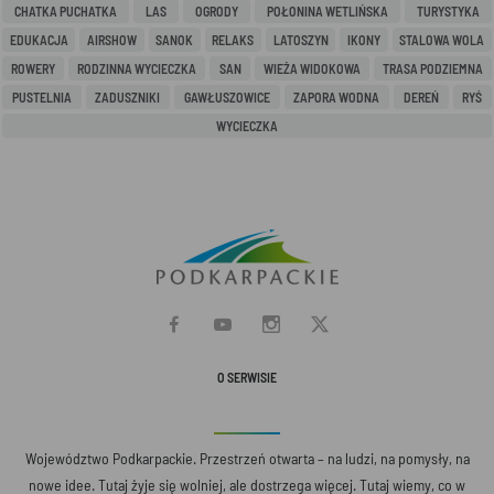
CHATKA PUCHATKA
LAS
OGRODY
POŁONINA WETLIŃSKA
TURYSTYKA
EDUKACJA
AIRSHOW
SANOK
RELAKS
LATOSZYN
IKONY
STALOWA WOLA
ROWERY
RODZINNA WYCIECZKA
SAN
WIEŻA WIDOKOWA
TRASA PODZIEMNA
PUSTELNIA
ZADUSZNIKI
GAWŁUSZOWICE
ZAPORA WODNA
DEREŃ
RYŚ
WYCIECZKA
O SERWISIE
Województwo Podkarpackie. Przestrzeń otwarta – na ludzi, na pomysły, na
nowe idee. Tutaj żyje się wolniej, ale dostrzega więcej. Tutaj wiemy, co w