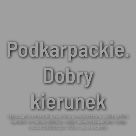
Podkarpackie.
Dobry
kierunek
Zapraszamy na niezwykłą wędrówkę po województwie podkarpackim.
Sprawdź, co możesz zobaczyć, czego możesz posmakować i czego
możesz doświadczyć. Otwórz się na nieznane.