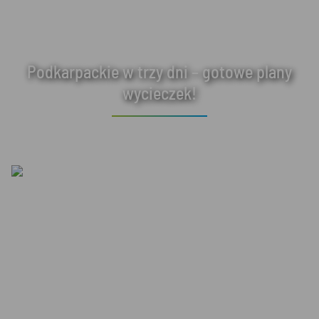
Podkarpackie w trzy dni – gotowe plany
wycieczek!