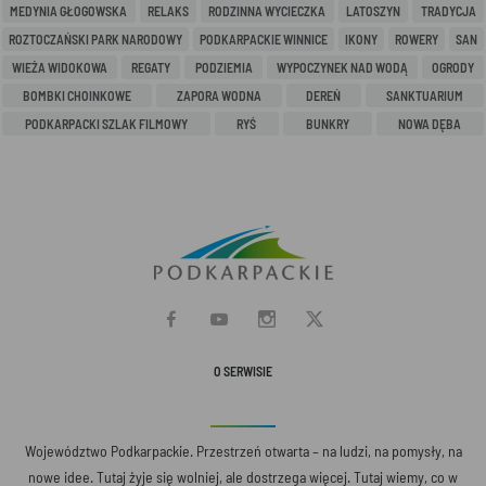
MEDYNIA GŁOGOWSKA
RELAKS
RODZINNA WYCIECZKA
LATOSZYN
TRADYCJA
ROZTOCZAŃSKI PARK NARODOWY
PODKARPACKIE WINNICE
IKONY
ROWERY
SAN
WIEŻA WIDOKOWA
REGATY
PODZIEMIA
WYPOCZYNEK NAD WODĄ
OGRODY
BOMBKI CHOINKOWE
ZAPORA WODNA
DEREŃ
SANKTUARIUM
PODKARPACKI SZLAK FILMOWY
RYŚ
BUNKRY
NOWA DĘBA
O SERWISIE
Województwo Podkarpackie. Przestrzeń otwarta – na ludzi, na pomysły, na
nowe idee. Tutaj żyje się wolniej, ale dostrzega więcej. Tutaj wiemy, co w