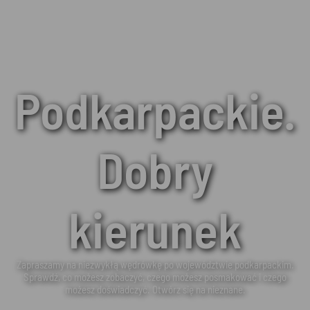
Podkarpackie.
Dobry
kierunek
Zapraszamy na niezwykłą wędrówkę po województwie podkarpackim.
Sprawdź, co możesz zobaczyć, czego możesz posmakować i czego
możesz doświadczyć. Otwórz się na nieznane.