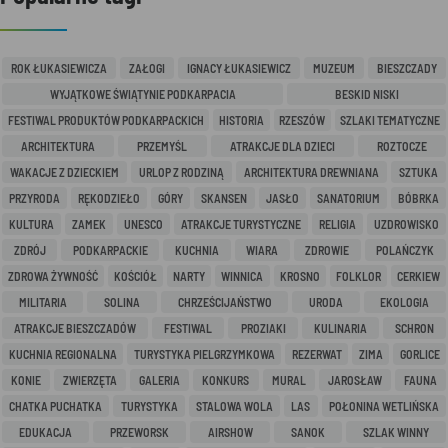
ROK ŁUKASIEWICZA
ZAŁOGI
IGNACY ŁUKASIEWICZ
MUZEUM
BIESZCZADY
WYJĄTKOWE ŚWIĄTYNIE PODKARPACIA
BESKID NISKI
FESTIWAL PRODUKTÓW PODKARPACKICH
HISTORIA
RZESZÓW
SZLAKI TEMATYCZNE
ARCHITEKTURA
PRZEMYŚL
ATRAKCJE DLA DZIECI
ROZTOCZE
WAKACJE Z DZIECKIEM
URLOP Z RODZINĄ
ARCHITEKTURA DREWNIANA
SZTUKA
PRZYRODA
RĘKODZIEŁO
GÓRY
SKANSEN
JASŁO
SANATORIUM
BÓBRKA
KULTURA
ZAMEK
UNESCO
ATRAKCJE TURYSTYCZNE
RELIGIA
UZDROWISKO
ZDRÓJ
PODKARPACKIE
KUCHNIA
WIARA
ZDROWIE
POLAŃCZYK
ZDROWA ŻYWNOŚĆ
KOŚCIÓŁ
NARTY
WINNICA
KROSNO
FOLKLOR
CERKIEW
MILITARIA
SOLINA
CHRZEŚCIJAŃSTWO
URODA
EKOLOGIA
ATRAKCJE BIESZCZADÓW
FESTIWAL
PROZIAKI
KULINARIA
SCHRON
KUCHNIA REGIONALNA
TURYSTYKA PIELGRZYMKOWA
REZERWAT
ZIMA
GORLICE
KONIE
ZWIERZĘTA
GALERIA
KONKURS
MURAL
JAROSŁAW
FAUNA
CHATKA PUCHATKA
TURYSTYKA
STALOWA WOLA
LAS
POŁONINA WETLIŃSKA
EDUKACJA
PRZEWORSK
AIRSHOW
SANOK
SZLAK WINNY