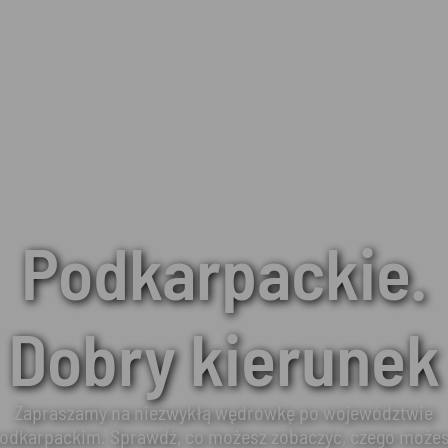
Podkarpackie.
Dobry kierunek
Zapraszamy na niezwykłą wędrówkę po województwie
odkarpackim. Sprawdź, co możesz zobaczyć, czego może