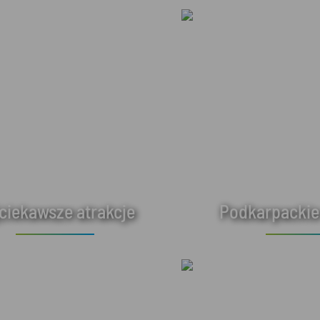
ciekawsze atrakcje
Podkarpackie