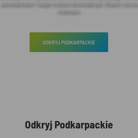
posmakować i czego możesz doświadczyć. Otwórz się na
nieznane.
ODKRYJ PODKARPACKIE
Odkryj Podkarpackie