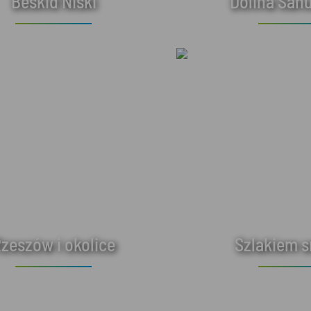
Beskid Niski
Dolina Sanu
zeszów i okolice
Szlakiem 