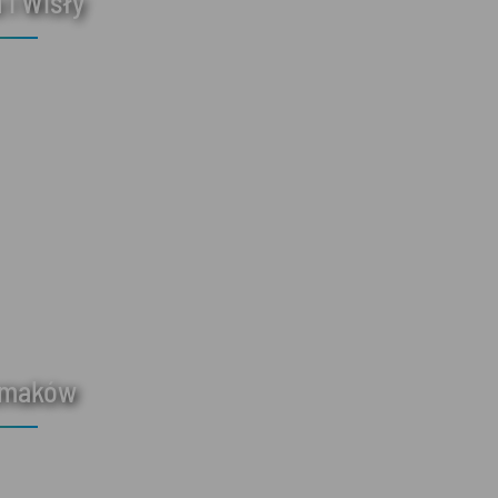
 i Wisły
smaków