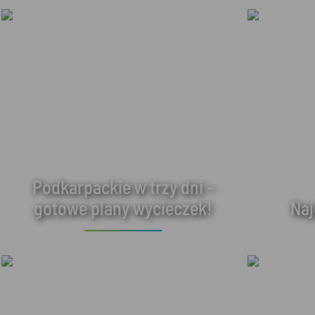
Podkarpackie w trzy dni –
gotowe plany wycieczek!
Naj