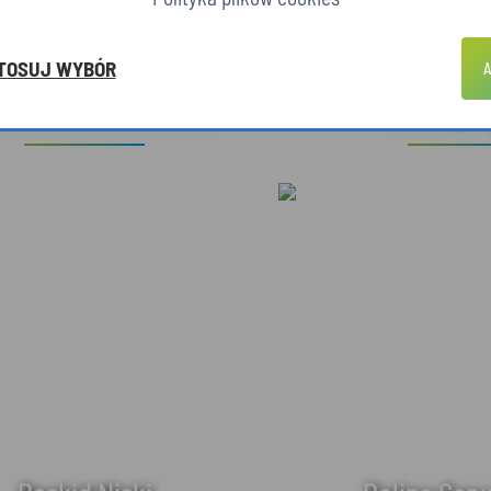
TOSUJ WYBÓR
A
hitektura drewniana
Dzika pr