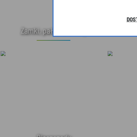
DOS
Zamki, pałace, dwory
Arc