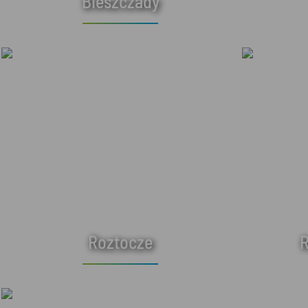
Bieszczady
Roztocze
R