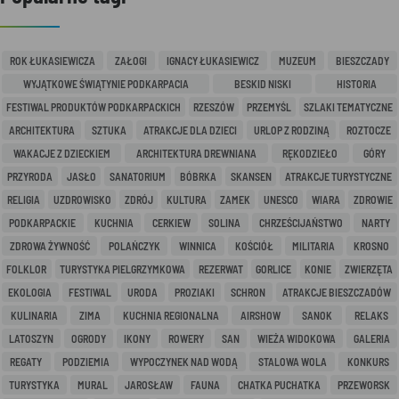
ROK ŁUKASIEWICZA
ZAŁOGI
IGNACY ŁUKASIEWICZ
MUZEUM
BIESZCZADY
WYJĄTKOWE ŚWIĄTYNIE PODKARPACIA
BESKID NISKI
HISTORIA
FESTIWAL PRODUKTÓW PODKARPACKICH
RZESZÓW
PRZEMYŚL
SZLAKI TEMATYCZNE
ARCHITEKTURA
SZTUKA
ATRAKCJE DLA DZIECI
URLOP Z RODZINĄ
ROZTOCZE
WAKACJE Z DZIECKIEM
ARCHITEKTURA DREWNIANA
RĘKODZIEŁO
GÓRY
PRZYRODA
JASŁO
SANATORIUM
BÓBRKA
SKANSEN
ATRAKCJE TURYSTYCZNE
RELIGIA
UZDROWISKO
ZDRÓJ
KULTURA
ZAMEK
UNESCO
WIARA
ZDROWIE
PODKARPACKIE
KUCHNIA
CERKIEW
SOLINA
CHRZEŚCIJAŃSTWO
NARTY
ZDROWA ŻYWNOŚĆ
POLAŃCZYK
WINNICA
KOŚCIÓŁ
MILITARIA
KROSNO
FOLKLOR
TURYSTYKA PIELGRZYMKOWA
REZERWAT
GORLICE
KONIE
ZWIERZĘTA
EKOLOGIA
FESTIWAL
URODA
PROZIAKI
SCHRON
ATRAKCJE BIESZCZADÓW
KULINARIA
ZIMA
KUCHNIA REGIONALNA
AIRSHOW
SANOK
RELAKS
LATOSZYN
OGRODY
IKONY
ROWERY
SAN
WIEŻA WIDOKOWA
GALERIA
REGATY
PODZIEMIA
WYPOCZYNEK NAD WODĄ
STALOWA WOLA
KONKURS
TURYSTYKA
MURAL
JAROSŁAW
FAUNA
CHATKA PUCHATKA
PRZEWORSK