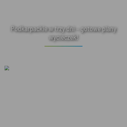
Podkarpackie w trzy dni – gotowe plany
wycieczek!