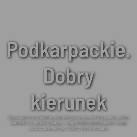
Podkarpackie.
Dobry
kierunek
Zapraszamy na niezwykłą wędrówkę po województwie podkarpackim.
Sprawdź, co możesz zobaczyć, czego możesz posmakować i czego
możesz doświadczyć. Otwórz się na nieznane.