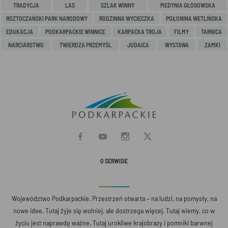
TRADYCJA
LAS
SZLAK WINNY
MEDYNIA GŁOGOWSKA
ROZTOCZAŃSKI PARK NARODOWY
RODZINNA WYCIECZKA
POŁONINA WETLIŃSKA
EDUKACJA
PODKARPACKIE WINNICE
KARPACKA TROJA
FILMY
TARNICA
NARCIARSTWO
TWIERDZA PRZEMYŚL
JUDAICA
WYSTAWA
ZAMKI
O SERWISIE
Województwo Podkarpackie. Przestrzeń otwarta – na ludzi, na pomysły, na
nowe idee. Tutaj żyje się wolniej, ale dostrzega więcej. Tutaj wiemy, co w
życiu jest naprawdę ważne. Tutaj urokliwe krajobrazy i pomniki barwnej