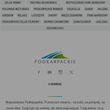
SZLAK WINNY
MEDYNIA GŁOGOWSKA
ROZTOCZAŃSKI PARK NARODOWY
POŁONINA WETLIŃSKA
PODKARPACKIE WINNICE
EDUKACJA
SANOK
GALERIA
AIRSHOW
RELAKS
LATOSZYN
DWORY
WIEŻA ZEGAROWA
PARK NARODOWY
PODKARPACKI SZLAK FILMOWY
BOMBKI CHOINKOWE
SANKTUARIUM
JAŚLISKA
SIEKIEREZADA
O SERWISIE
Województwo Podkarpackie. Przestrzeń otwarta – na ludzi, na pomysły, na
nowe idee. Tutaj żyje się wolniej, ale dostrzega więcej. Tutaj wiemy, co w