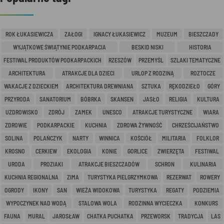
ROK ŁUKASIEWICZA
ZAŁOGI
IGNACY ŁUKASIEWICZ
MUZEUM
BIESZCZADY
WYJĄTKOWE ŚWIĄTYNIE PODKARPACIA
BESKID NISKI
HISTORIA
FESTIWAL PRODUKTÓW PODKARPACKICH
RZESZÓW
PRZEMYŚL
SZLAKI TEMATYCZNE
ARCHITEKTURA
ATRAKCJE DLA DZIECI
URLOP Z RODZINĄ
ROZTOCZE
WAKACJE Z DZIECKIEM
ARCHITEKTURA DREWNIANA
SZTUKA
RĘKODZIEŁO
GÓRY
PRZYRODA
SANATORIUM
BÓBRKA
SKANSEN
JASŁO
RELIGIA
KULTURA
UZDROWISKO
ZDRÓJ
ZAMEK
UNESCO
ATRAKCJE TURYSTYCZNE
WIARA
ZDROWIE
PODKARPACKIE
KUCHNIA
ZDROWA ŻYWNOŚĆ
CHRZEŚCIJAŃSTWO
SOLINA
POLAŃCZYK
NARTY
WINNICA
KOŚCIÓŁ
MILITARIA
FOLKLOR
KROSNO
CERKIEW
EKOLOGIA
KONIE
GORLICE
ZWIERZĘTA
FESTIWAL
URODA
PROZIAKI
ATRAKCJE BIESZCZADÓW
SCHRON
KULINARIA
KUCHNIA REGIONALNA
ZIMA
TURYSTYKA PIELGRZYMKOWA
REZERWAT
ROWERY
OGRODY
IKONY
SAN
WIEŻA WIDOKOWA
TURYSTYKA
REGATY
PODZIEMIA
WYPOCZYNEK NAD WODĄ
STALOWA WOLA
RODZINNA WYCIECZKA
KONKURS
FAUNA
MURAL
JAROSŁAW
CHATKA PUCHATKA
PRZEWORSK
TRADYCJA
LAS