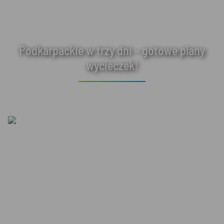
Podkarpackie w trzy dni – gotowe plany
wycieczek!