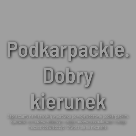
Podkarpackie.
Dobry
kierunek
Zapraszamy na niezwykłą wędrówkę po województwie podkarpackim.
Sprawdź, co możesz zobaczyć, czego możesz posmakować i czego
możesz doświadczyć. Otwórz się na nieznane.