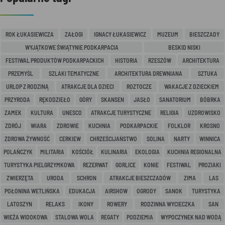
ROK ŁUKASIEWICZA
ZAŁOGI
IGNACY ŁUKASIEWICZ
MUZEUM
BIESZCZADY
WYJĄTKOWE ŚWIĄTYNIE PODKARPACIA
BESKID NISKI
FESTIWAL PRODUKTÓW PODKARPACKICH
HISTORIA
RZESZÓW
ARCHITEKTURA
PRZEMYŚL
SZLAKI TEMATYCZNE
ARCHITEKTURA DREWNIANA
SZTUKA
URLOP Z RODZINĄ
ATRAKCJE DLA DZIECI
ROZTOCZE
WAKACJE Z DZIECKIEM
PRZYRODA
RĘKODZIEŁO
GÓRY
SKANSEN
JASŁO
SANATORIUM
BÓBRKA
ZAMEK
KULTURA
UNESCO
ATRAKCJE TURYSTYCZNE
RELIGIA
UZDROWISKO
ZDRÓJ
WIARA
ZDROWIE
KUCHNIA
PODKARPACKIE
FOLKLOR
KROSNO
ZDROWA ŻYWNOŚĆ
CERKIEW
CHRZEŚCIJAŃSTWO
SOLINA
NARTY
WINNICA
POLAŃCZYK
MILITARIA
KOŚCIÓŁ
KULINARIA
EKOLOGIA
KUCHNIA REGIONALNA
TURYSTYKA PIELGRZYMKOWA
REZERWAT
GORLICE
KONIE
FESTIWAL
PROZIAKI
ZWIERZĘTA
URODA
SCHRON
ATRAKCJE BIESZCZADÓW
ZIMA
LAS
POŁONINA WETLIŃSKA
EDUKACJA
AIRSHOW
OGRODY
SANOK
TURYSTYKA
LATOSZYN
RELAKS
IKONY
ROWERY
RODZINNA WYCIECZKA
SAN
WIEŻA WIDOKOWA
STALOWA WOLA
REGATY
PODZIEMIA
WYPOCZYNEK NAD WODĄ