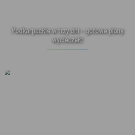
Podkarpackie w trzy dni – gotowe plany
wycieczek!