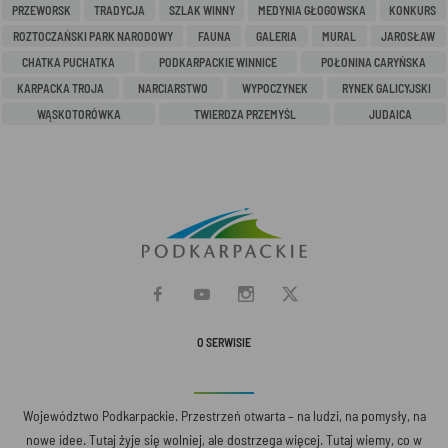
PRZEWORSK
TRADYCJA
SZLAK WINNY
MEDYNIA GŁOGOWSKA
KONKURS
ROZTOCZAŃSKI PARK NARODOWY
FAUNA
GALERIA
MURAL
JAROSŁAW
CHATKA PUCHATKA
PODKARPACKIE WINNICE
POŁONINA CARYŃSKA
KARPACKA TROJA
NARCIARSTWO
WYPOCZYNEK
RYNEK GALICYJSKI
WĄSKOTORÓWKA
TWIERDZA PRZEMYŚL
JUDAICA
O SERWISIE
Województwo Podkarpackie. Przestrzeń otwarta – na ludzi, na pomysły, na
nowe idee. Tutaj żyje się wolniej, ale dostrzega więcej. Tutaj wiemy, co w