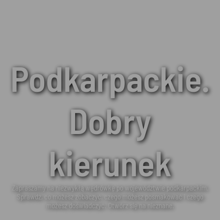
Podkarpackie.
Dobry
kierunek
Zapraszamy na niezwykłą wędrówkę po województwie podkarpackim.
Sprawdź, co możesz zobaczyć, czego możesz posmakować i czego
możesz doświadczyć. Otwórz się na nieznane.