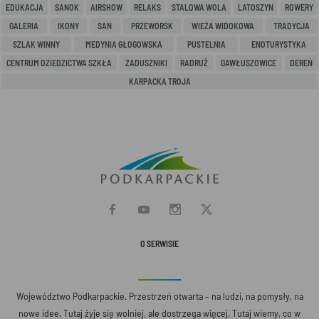
EDUKACJA
SANOK
AIRSHOW
RELAKS
STALOWA WOLA
LATOSZYN
ROWERY
GALERIA
IKONY
SAN
PRZEWORSK
WIEŻA WIDOKOWA
TRADYCJA
SZLAK WINNY
MEDYNIA GŁOGOWSKA
PUSTELNIA
ENOTURYSTYKA
CENTRUM DZIEDZICTWA SZKŁA
ZADUSZNIKI
RADRUŻ
GAWŁUSZOWICE
DEREŃ
KARPACKA TROJA
O SERWISIE
Województwo Podkarpackie. Przestrzeń otwarta – na ludzi, na pomysły, na
nowe idee. Tutaj żyje się wolniej, ale dostrzega więcej. Tutaj wiemy, co w