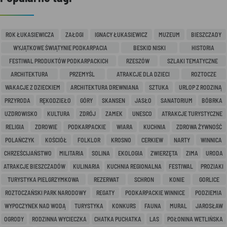
ROK ŁUKASIEWICZA
ZAŁOGI
IGNACY ŁUKASIEWICZ
MUZEUM
BIESZCZADY
WYJĄTKOWE ŚWIĄTYNIE PODKARPACIA
BESKID NISKI
HISTORIA
FESTIWAL PRODUKTÓW PODKARPACKICH
RZESZÓW
SZLAKI TEMATYCZNE
ARCHITEKTURA
PRZEMYŚL
ATRAKCJE DLA DZIECI
ROZTOCZE
WAKACJE Z DZIECKIEM
ARCHITEKTURA DREWNIANA
SZTUKA
URLOP Z RODZINĄ
PRZYRODA
RĘKODZIEŁO
GÓRY
SKANSEN
JASŁO
SANATORIUM
BÓBRKA
UZDROWISKO
KULTURA
ZDRÓJ
ZAMEK
UNESCO
ATRAKCJE TURYSTYCZNE
RELIGIA
ZDROWIE
PODKARPACKIE
WIARA
KUCHNIA
ZDROWA ŻYWNOŚĆ
POLAŃCZYK
KOŚCIÓŁ
FOLKLOR
KROSNO
CERKIEW
NARTY
WINNICA
CHRZEŚCIJAŃSTWO
MILITARIA
SOLINA
EKOLOGIA
ZWIERZĘTA
ZIMA
URODA
ATRAKCJE BIESZCZADÓW
KULINARIA
KUCHNIA REGIONALNA
FESTIWAL
PROZIAKI
TURYSTYKA PIELGRZYMKOWA
REZERWAT
SCHRON
KONIE
GORLICE
ROZTOCZAŃSKI PARK NARODOWY
REGATY
PODKARPACKIE WINNICE
PODZIEMIA
WYPOCZYNEK NAD WODĄ
TURYSTYKA
KONKURS
FAUNA
MURAL
JAROSŁAW
OGRODY
RODZINNA WYCIECZKA
CHATKA PUCHATKA
LAS
POŁONINA WETLIŃSKA