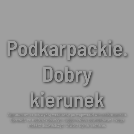
Podkarpackie.
Dobry
kierunek
Zapraszamy na niezwykłą wędrówkę po województwie podkarpackim.
Sprawdź, co możesz zobaczyć, czego możesz posmakować i czego
możesz doświadczyć. Otwórz się na nieznane.