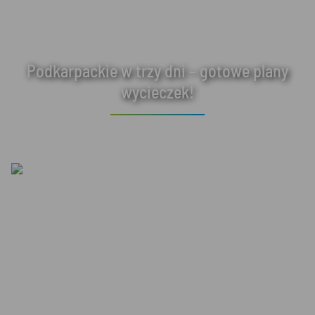
Podkarpackie w trzy dni – gotowe plany
wycieczek!