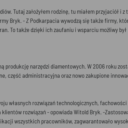
diów. Tutaj założyłem rodzinę, tu miałem przyjaciół i
 firmy Bryk. - Z Podkarpacia wywodzą się także firmy, k
an. To także dzięki ich zaufaniu i wsparciu możliwy by
własną produkcję narzędzi diamentowych. W 2006 roku z
jne, część administracyjna oraz nowo zakupione innowa
woju własnych rozwiązań technologicznych, fachowości i
a klientów rozwiązań - opowiada Witold Bryk. -Zastoso
ifikacji wszystkich pracowników, zagwarantowało wyso