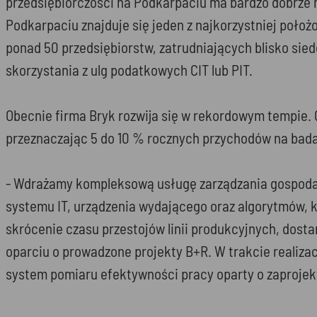
przedsiębiorczości na Podkarpaciu ma bardzo dobrze roz
Podkarpaciu znajduje się jeden z najkorzystniej położ
ponad 50 przedsiębiorstw, zatrudniających blisko si
skorzystania z ulg podatkowych CIT lub PIT.
Obecnie firma Bryk rozwija się w rekordowym tempie. 
przeznaczając 5 do 10 % rocznych przychodów na badan
- Wdrażamy kompleksową usługę zarządzania gospodar
systemu IT, urządzenia wydającego oraz algorytmów, 
skrócenie czasu przestojów linii produkcyjnych, dost
oparciu o prowadzone projekty B+R. W trakcie realizac
system pomiaru efektywności pracy oparty o zaprojek