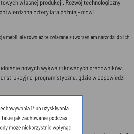
ntowych własnej produkcji. Rozwój technologiczny
potwierdzona cztery lata później- mówi.
cją mebli, ale również te związane z tworzeniem narzędzi do ich
atrudnianie nowych wykwalifikowanych pracowników,
 konstrukcyjno-programistyczne, gdzie w odpowiedzi
przechowywania i/lub uzyskiwania
, takie jak zachowanie podczas
zgody może niekorzystnie wpłynąć