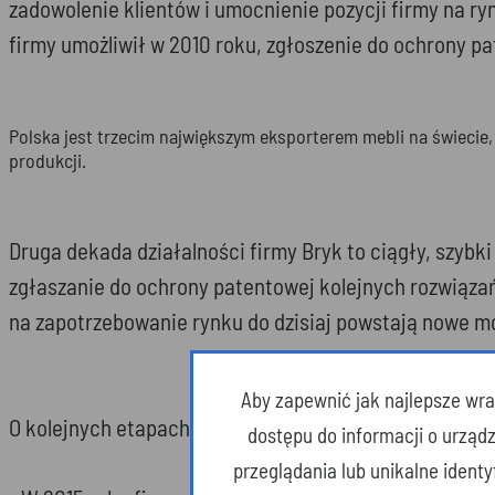
zadowolenie klientów i umocnienie pozycji firmy na r
firmy umożliwił w 2010 roku, zgłoszenie do ochrony pa
Polska jest trzecim największym eksporterem mebli na świecie, a
produkcji.
Druga dekada działalności firmy Bryk to ciągły, szy
zgłaszanie do ochrony patentowej kolejnych rozwiąza
na zapotrzebowanie rynku do dzisiaj powstają nowe m
Aby zapewnić jak najlepsze wraż
O kolejnych etapach rozkwitu, Witold Bryk opowiada t
dostępu do informacji o urząd
przeglądania lub unikalne ident