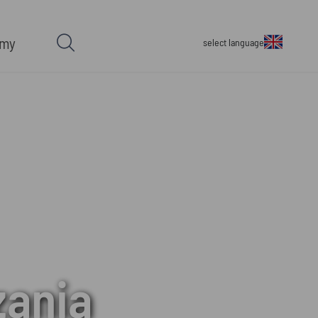
rmy
select language
zania