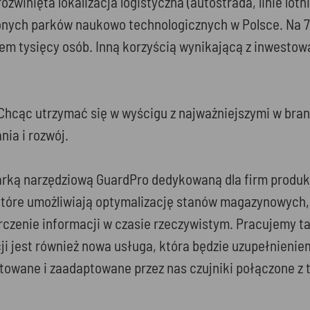
winięta lokalizacja logistyczna (autostrada, linie lotni
onych parków naukowo technologicznych w Polsce. Na 70 
edem tysięcy osób. Inną korzyścią wynikającą z inwest
Chcąc utrzymać się w wyścigu z najważniejszymi w bran
ia i rozwój.
ką narzędziową GuardPro dedykowaną dla firm produkcy
które umożliwiają optymalizację stanów magazynowych, 
arczenie informacji w czasie rzeczywistym. Pracujemy 
ji jest również nowa usługa, która będzie uzupełnienie
towane i zaadaptowane przez nas czujniki połączone z