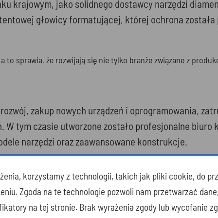
ynku krajowym, jako solidnego dostawcy narzędzi diame
tentowej głowicy formatującej, której ochrona została 
 to sprawia, że rozwijają się nie tylko branże związane z produk
bki rozwój, zakup nowych urządzeń i oprogramowania, z
ń. W tym czasie utworzone zostało profesjonalne biuro
odele narzędzi oraz zaawansowane konstrukcje.
enia, korzystamy z technologii, takich jak pliki cookie, do 
ak:
zeniu. Zgoda na te technologie pozwoli nam przetwarzać dane
yfikatory na tej stronie. Brak wyrażenia zgody lub wycofanie 