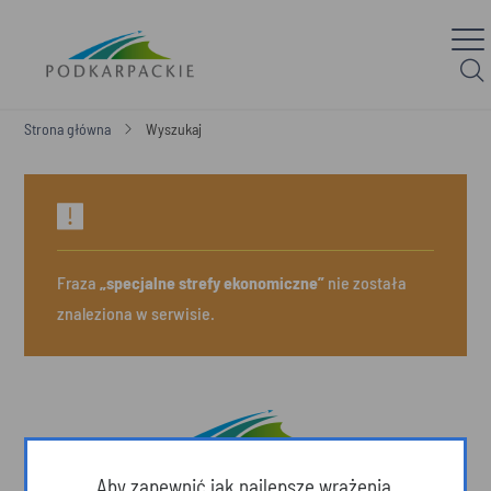
Strona główna
Wyszukaj
Fraza
„specjalne strefy ekonomiczne”
nie została
znaleziona w serwisie.
Aby zapewnić jak najlepsze wrażenia,