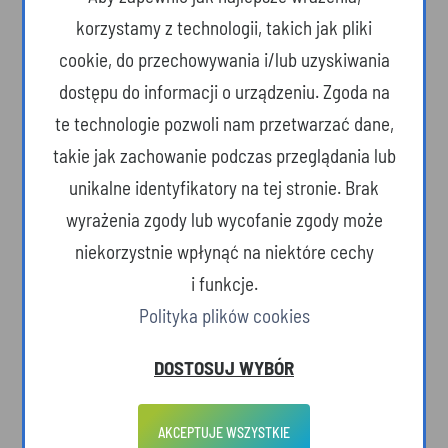
korzystamy z technologii, takich jak pliki
cookie, do przechowywania i/lub uzyskiwania
O SERWISIE
dostępu do informacji o urządzeniu. Zgoda na
te technologie pozwoli nam przetwarzać dane,
Województwo Podkarpackie. Przestrzeń otwarta – na ludzi, na pomysły, na
takie jak zachowanie podczas przeglądania lub
nowe idee. Tutaj żyje się wolniej, ale dostrzega więcej. Tutaj wiemy, co w
życiu jest naprawdę ważne. Tutaj urokliwe krajobrazy i pomniki barwnej
unikalne identyfikatory na tej stronie. Brak
przeszłości towarzyszą ultranowoczesnym technologiom. Podkarpackie
wyrażenia zgody lub wycofanie zgody może
zaprasza!
niekorzystnie wpłynąć na niektóre cechy
POLECANE STRONY
i funkcje.
Polityka plików cookies
Podkarpacki Informator Kulturalny
Podkarpacka Regionalna Organizacja Turystyczna
DOSTOSUJ WYBÓR
Fundusze Europejskie dla Podkarpacia
Urząd Marszałkowski Województwa Podkarpackiego
AKCEPTUJE WSZYSTKIE
Port Lotniczy Rzeszów Jasionka