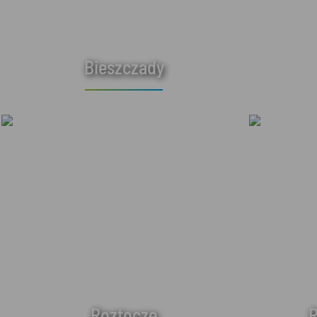
Bieszczady
Roztocze
R