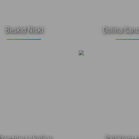
Beskid Niski
Dolina Sanu
zeszów i okolice
Szlakiem 