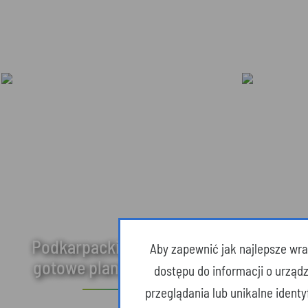
Podkarpackie w trzy dni –
Aby zapewnić jak najlepsze wraż
gotowe plany wycieczek!
Naj
dostępu do informacji o urząd
przeglądania lub unikalne ident