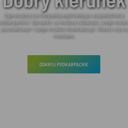
Zapraszamy na niezwykłą wędrówkę po województwie
odkarpackim. Sprawdź, co możesz zobaczyć, czego może
posmakować i czego możesz doświadczyć. Otwórz się na
nieznane.
ODKRYJ PODKARPACKIE