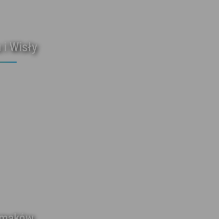
 i Wisły
smaków