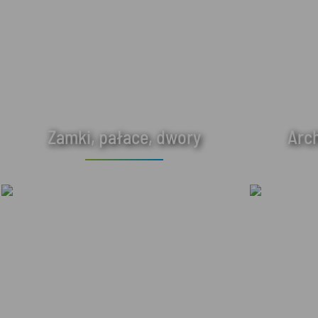
Zamki, pałace, dwory
Arc