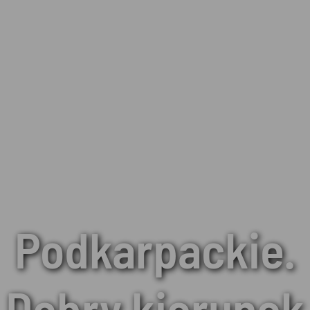
Podkarpackie.
Dobry kierunek