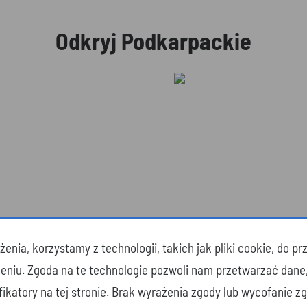
Odkryj Podkarpackie
enia, korzystamy z technologii, takich jak pliki cookie, do 
ciekawsze atrakcje
Podkarpackie
zeniu. Zgoda na te technologie pozwoli nam przetwarzać dane
yfikatory na tej stronie. Brak wyrażenia zgody lub wycofanie 