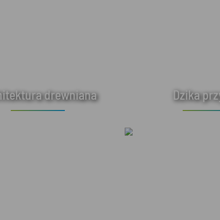
hitektura drewniana
Dzika pr