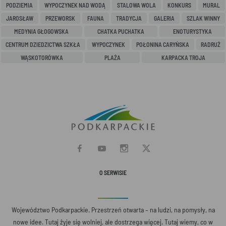
PODZIEMIA
WYPOCZYNEK NAD WODĄ
STALOWA WOLA
KONKURS
MURAL
JAROSŁAW
PRZEWORSK
FAUNA
TRADYCJA
GALERIA
SZLAK WINNY
MEDYNIA GŁOGOWSKA
CHATKA PUCHATKA
ENOTURYSTYKA
CENTRUM DZIEDZICTWA SZKŁA
WYPOCZYNEK
POŁONINA CARYŃSKA
RADRUŻ
WĄSKOTORÓWKA
PLAŻA
KARPACKA TROJA
O SERWISIE
Województwo Podkarpackie. Przestrzeń otwarta – na ludzi, na pomysły, na
nowe idee. Tutaj żyje się wolniej, ale dostrzega więcej. Tutaj wiemy, co w