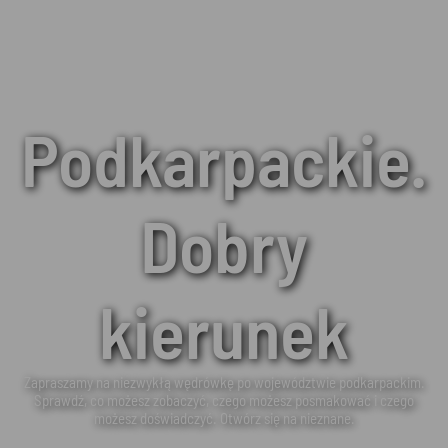
Podkarpackie.
Dobry
kierunek
Zapraszamy na niezwykłą wędrówkę po województwie podkarpackim.
Sprawdź, co możesz zobaczyć, czego możesz posmakować i czego
możesz doświadczyć. Otwórz się na nieznane.