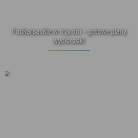
Podkarpackie w trzy dni – gotowe plany
wycieczek!