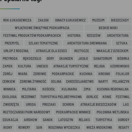
ROK ŁUKASIEWICZA
ZAŁOGI
IGNACY ŁUKASIEWICZ
MUZEUM
BIESZCZADY
WYJĄTKOWE ŚWIĄTYNIE PODKARPACIA
BESKID NISKI
FESTIWAL PRODUKTÓW PODKARPACKICH
HISTORIA
RZESZÓW
ARCHITEKTURA
PRZEMYŚL
SZLAKI TEMATYCZNE
ARCHITEKTURA DREWNIANA
SZTUKA
URLOP Z RODZINĄ
ATRAKCJE DLA DZIECI
ROZTOCZE
WAKACJE Z DZIECKIEM
PRZYRODA
RĘKODZIEŁO
GÓRY
SKANSEN
JASŁO
SANATORIUM
BÓBRKA
ZAMEK
KULTURA
UNESCO
ATRAKCJE TURYSTYCZNE
RELIGIA
UZDROWISKO
ZDRÓJ
WIARA
ZDROWIE
PODKARPACKIE
KUCHNIA
KROSNO
FOLKLOR
CERKIEW
ZDROWA ŻYWNOŚĆ
SOLINA
CHRZEŚCIJAŃSTWO
NARTY
POLAŃCZYK
WINNICA
MILITARIA
KOŚCIÓŁ
KULINARIA
ZIMA
KUCHNIA REGIONALNA
EKOLOGIA
REZERWAT
TURYSTYKA PIELGRZYMKOWA
GORLICE
KONIE
FESTIWAL
ZWIERZĘTA
URODA
PROZIAKI
SCHRON
ATRAKCJE BIESZCZADÓW
LAS
ROZTOCZAŃSKI PARK NARODOWY
PODKARPACKIE WINNICE
POŁONINA WETLIŃSKA
EDUKACJA
AIRSHOW
SANOK
LATOSZYN
RELAKS
TURYSTYKA
OGRODY
IKONY
ROWERY
SAN
RODZINNA WYCIECZKA
WIEŻA WIDOKOWA
REGATY