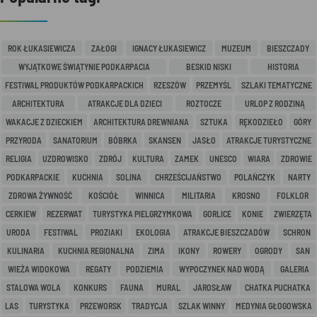
ROK ŁUKASIEWICZA
ZAŁOGI
IGNACY ŁUKASIEWICZ
MUZEUM
BIESZCZADY
WYJĄTKOWE ŚWIĄTYNIE PODKARPACIA
BESKID NISKI
HISTORIA
FESTIWAL PRODUKTÓW PODKARPACKICH
RZESZÓW
PRZEMYŚL
SZLAKI TEMATYCZNE
ARCHITEKTURA
ATRAKCJE DLA DZIECI
ROZTOCZE
URLOP Z RODZINĄ
WAKACJE Z DZIECKIEM
ARCHITEKTURA DREWNIANA
SZTUKA
RĘKODZIEŁO
GÓRY
PRZYRODA
SANATORIUM
BÓBRKA
SKANSEN
JASŁO
ATRAKCJE TURYSTYCZNE
RELIGIA
UZDROWISKO
ZDRÓJ
KULTURA
ZAMEK
UNESCO
WIARA
ZDROWIE
PODKARPACKIE
KUCHNIA
SOLINA
CHRZEŚCIJAŃSTWO
POLAŃCZYK
NARTY
ZDROWA ŻYWNOŚĆ
KOŚCIÓŁ
WINNICA
MILITARIA
KROSNO
FOLKLOR
CERKIEW
REZERWAT
TURYSTYKA PIELGRZYMKOWA
GORLICE
KONIE
ZWIERZĘTA
URODA
FESTIWAL
PROZIAKI
EKOLOGIA
ATRAKCJE BIESZCZADÓW
SCHRON
KULINARIA
KUCHNIA REGIONALNA
ZIMA
IKONY
ROWERY
OGRODY
SAN
WIEŻA WIDOKOWA
REGATY
PODZIEMIA
WYPOCZYNEK NAD WODĄ
GALERIA
STALOWA WOLA
KONKURS
FAUNA
MURAL
JAROSŁAW
CHATKA PUCHATKA
LAS
TURYSTYKA
PRZEWORSK
TRADYCJA
SZLAK WINNY
MEDYNIA GŁOGOWSKA