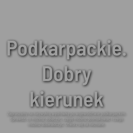
Podkarpackie.
Dobry
kierunek
Zapraszamy na niezwykłą wędrówkę po województwie podkarpackim.
Sprawdź, co możesz zobaczyć, czego możesz posmakować i czego
możesz doświadczyć. Otwórz się na nieznane.