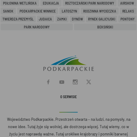
POŁONINA WETLIŃSKA
EDUKACJA
ROZTOCZAŃSKI PARK NARODOWY
AIRSHOW
SANOK
PODKARPACKIE WINNICE
LATOSZYN
RODZINNA WYCIECZKA
RELAKS
TWIERDZA PRZEMYŚL
JUDAICA
ZAMKI
DYNÓW
RYNEK GALICYJSKI
PONTONY
PARK NARODOWY
BEKSIŃSKI
O SERWISIE
Województwo Podkarpackie. Przestrzeń otwarta – na ludzi, na pomysły, na
nowe idee. Tutaj żyje się wolniej, ale dostrzega więcej. Tutaj wiemy, co w
życiu jest naprawdę ważne. Tutaj urokliwe krajobrazy i pomniki barwnej