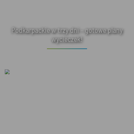
Podkarpackie w trzy dni – gotowe plany
wycieczek!