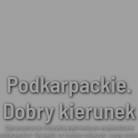
Podkarpackie.
Dobry kierunek
Zapraszamy na niezwykłą wędrówkę po województwie
odkarpackim. Sprawdź, co możesz zobaczyć, czego może