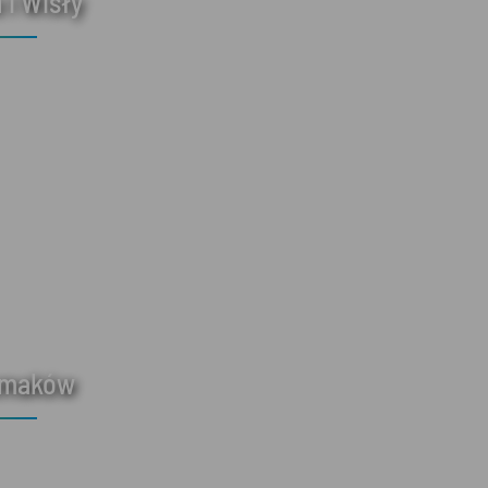
 i Wisły
smaków