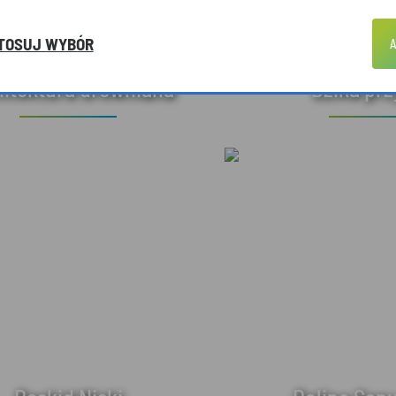
TOSUJ WYBÓR
A
hitektura drewniana
Dzika pr