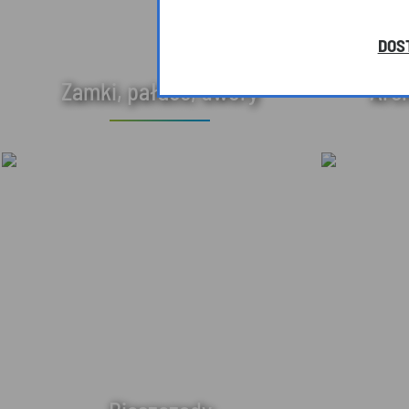
DOS
Zamki, pałace, dwory
Arc