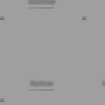
Bieszczady
Roztocze
R