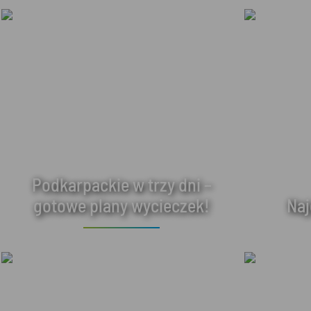
Podkarpackie w trzy dni –
gotowe plany wycieczek!
Naj