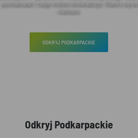
posmakować i czego możesz doświadczyć. Otwórz się na
nieznane.
ODKRYJ PODKARPACKIE
Odkryj Podkarpackie