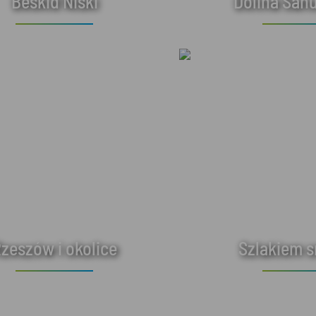
Beskid Niski
Dolina Sanu
zeszów i okolice
Szlakiem 