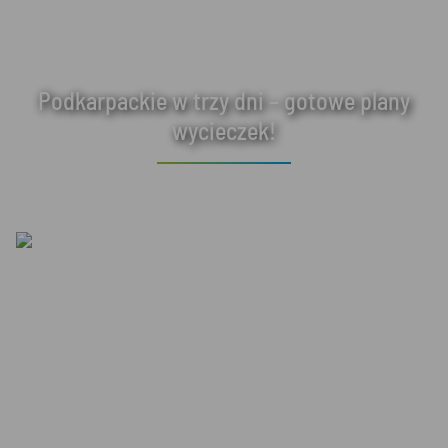
Podkarpackie w trzy dni – gotowe plany
wycieczek!