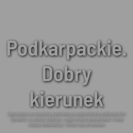
Podkarpackie.
Dobry
kierunek
Zapraszamy na niezwykłą wędrówkę po województwie podkarpackim.
Sprawdź, co możesz zobaczyć, czego możesz posmakować i czego
możesz doświadczyć. Otwórz się na nieznane.