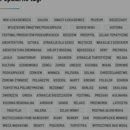
ROK ŁUKASIEWICZA
ZAŁOGI
IGNACY ŁUKASIEWICZ
MUZEUM
BIESZCZADY
WYJĄTKOWE ŚWIĄTYNIE PODKARPACIA
BESKID NISKI
HISTORIA
FESTIWAL PRODUKTÓW PODKARPACKICH
RZESZÓW
PRZEMYŚL
SZLAKI TEMATYCZNE
ARCHITEKTURA
SZTUKA
ATRAKCJE DLA DZIECI
ROZTOCZE
WAKACJE Z DZIECKIEM
ARCHITEKTURA DREWNIANA
URLOP Z RODZINĄ
RĘKODZIEŁO
GÓRY
PRZYRODA
JASŁO
SANATORIUM
BÓBRKA
SKANSEN
ATRAKCJE TURYSTYCZNE
RELIGIA
KULTURA
UZDROWISKO
ZDRÓJ
ZAMEK
UNESCO
KUCHNIA
WIARA
ZDROWIE
PODKARPACKIE
CERKIEW
WINNICA
MILITARIA
SOLINA
CHRZEŚCIJAŃSTWO
ZDROWA ŻYWNOŚĆ
POLAŃCZYK
KOŚCIÓŁ
NARTY
KROSNO
FOLKLOR
SCHRON
TURYSTYKA PIELGRZYMKOWA
REZERWAT
ZIMA
GORLICE
KONIE
EKOLOGIA
ZWIERZĘTA
URODA
ATRAKCJE BIESZCZADÓW
FESTIWAL
PROZIAKI
KULINARIA
KUCHNIA REGIONALNA
AIRSHOW
SANOK
RELAKS
PRZEWORSK
LATOSZYN
TRADYCJA
GALERIA
SZLAK WINNY
MEDYNIA GŁOGOWSKA
ROZTOCZAŃSKI PARK NARODOWY
IKONY
ROWERY
SAN
PODKARPACKIE WINNICE
WIEŻA WIDOKOWA
REGATY
PODZIEMIA
TURYSTYKA
WYPOCZYNEK NAD WODĄ