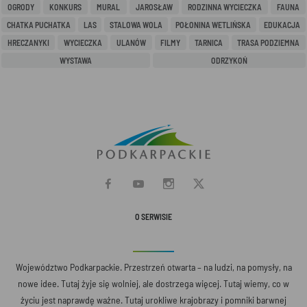
OGRODY
KONKURS
MURAL
JAROSŁAW
RODZINNA WYCIECZKA
FAUNA
CHATKA PUCHATKA
LAS
STALOWA WOLA
POŁONINA WETLIŃSKA
EDUKACJA
HRECZANYKI
WYCIECZKA
ULANÓW
FILMY
TARNICA
TRASA PODZIEMNA
WYSTAWA
ODRZYKOŃ
O SERWISIE
Województwo Podkarpackie. Przestrzeń otwarta – na ludzi, na pomysły, na
nowe idee. Tutaj żyje się wolniej, ale dostrzega więcej. Tutaj wiemy, co w
życiu jest naprawdę ważne. Tutaj urokliwe krajobrazy i pomniki barwnej