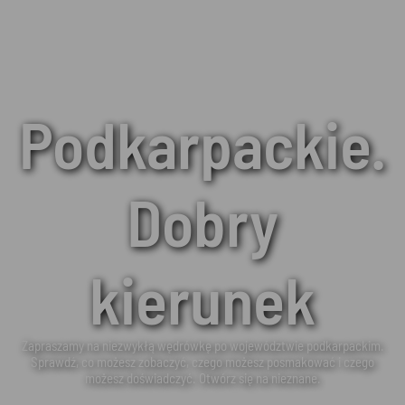
Podkarpackie.
Dobry
kierunek
Zapraszamy na niezwykłą wędrówkę po województwie podkarpackim.
Sprawdź, co możesz zobaczyć, czego możesz posmakować i czego
możesz doświadczyć. Otwórz się na nieznane.