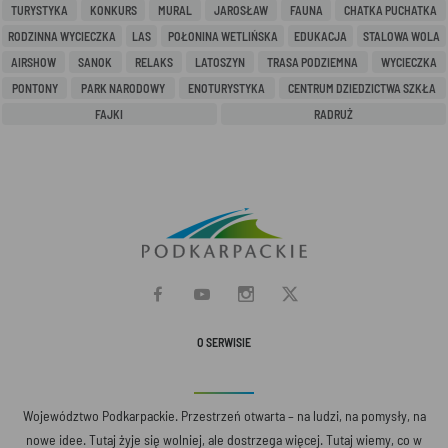
TURYSTYKA
KONKURS
MURAL
JAROSŁAW
FAUNA
CHATKA PUCHATKA
RODZINNA WYCIECZKA
LAS
POŁONINA WETLIŃSKA
EDUKACJA
STALOWA WOLA
AIRSHOW
SANOK
RELAKS
LATOSZYN
TRASA PODZIEMNA
WYCIECZKA
PONTONY
PARK NARODOWY
ENOTURYSTYKA
CENTRUM DZIEDZICTWA SZKŁA
FAJKI
RADRUŻ
O SERWISIE
Województwo Podkarpackie. Przestrzeń otwarta – na ludzi, na pomysły, na
nowe idee. Tutaj żyje się wolniej, ale dostrzega więcej. Tutaj wiemy, co w