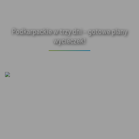
Podkarpackie w trzy dni – gotowe plany
wycieczek!