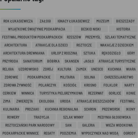
ROK ŁUKASIEWICZA
ZAŁOGI
IGNACY ŁUKASIEWICZ
MUZEUM
BIESZCZADY
WYJĄTKOWE ŚWIĄTYNIE PODKARPACIA
BESKID NISKI
HISTORIA
FESTIWAL PRODUKTÓW PODKARPACKICH
RZESZÓW
PRZEMYŚL
SZLAKI TEMATYCZNE
ARCHITEKTURA
ATRAKCJE DLA DZIECI
ROZTOCZE
WAKACJE Z DZIECKIEM
ARCHITEKTURA DREWNIANA
URLOP Z RODZINĄ
SZTUKA
RĘKODZIEŁO
GÓRY
PRZYRODA
SANATORIUM
BÓBRKA
SKANSEN
JASŁO
ATRAKCJE TURYSTYCZNE
RELIGIA
UZDROWISKO
ZDRÓJ
KULTURA
ZAMEK
UNESCO
KUCHNIA
WIARA
ZDROWIE
PODKARPACKIE
MILITARIA
SOLINA
CHRZEŚCIJAŃSTWO
ZDROWA ŻYWNOŚĆ
POLAŃCZYK
KOŚCIÓŁ
KROSNO
FOLKLOR
NARTY
CERKIEW
WINNICA
TURYSTYKA PIELGRZYMKOWA
REZERWAT
GORLICE
KONIE
ZIMA
ZWIERZĘTA
EKOLOGIA
URODA
ATRAKCJE BIESZCZADÓW
FESTIWAL
KULINARIA
PROZIAKI
KUCHNIA REGIONALNA
SCHRON
PRZEWORSK
IKONY
ROWERY
TRADYCJA
SZLAK WINNY
MEDYNIA GŁOGOWSKA
ROZTOCZAŃSKI PARK NARODOWY
SAN
GALERIA
WIEŻA WIDOKOWA
PODKARPACKIE WINNICE
REGATY
PODZIEMIA
WYPOCZYNEK NAD WODĄ
OGRODY