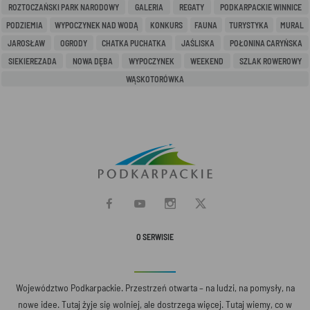
ROZTOCZAŃSKI PARK NARODOWY
GALERIA
REGATY
PODKARPACKIE WINNICE
PODZIEMIA
WYPOCZYNEK NAD WODĄ
KONKURS
FAUNA
TURYSTYKA
MURAL
JAROSŁAW
OGRODY
CHATKA PUCHATKA
JAŚLISKA
POŁONINA CARYŃSKA
SIEKIEREZADA
NOWA DĘBA
WYPOCZYNEK
WEEKEND
SZLAK ROWEROWY
WĄSKOTORÓWKA
O SERWISIE
Województwo Podkarpackie. Przestrzeń otwarta – na ludzi, na pomysły, na
nowe idee. Tutaj żyje się wolniej, ale dostrzega więcej. Tutaj wiemy, co w