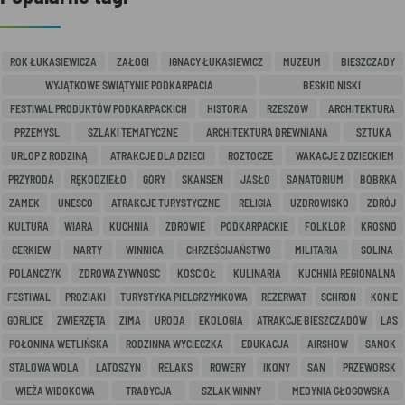
ROK ŁUKASIEWICZA
ZAŁOGI
IGNACY ŁUKASIEWICZ
MUZEUM
BIESZCZADY
WYJĄTKOWE ŚWIĄTYNIE PODKARPACIA
BESKID NISKI
FESTIWAL PRODUKTÓW PODKARPACKICH
HISTORIA
RZESZÓW
ARCHITEKTURA
PRZEMYŚL
SZLAKI TEMATYCZNE
ARCHITEKTURA DREWNIANA
SZTUKA
URLOP Z RODZINĄ
ATRAKCJE DLA DZIECI
ROZTOCZE
WAKACJE Z DZIECKIEM
PRZYRODA
RĘKODZIEŁO
GÓRY
SKANSEN
JASŁO
SANATORIUM
BÓBRKA
ZAMEK
UNESCO
ATRAKCJE TURYSTYCZNE
RELIGIA
UZDROWISKO
ZDRÓJ
KULTURA
WIARA
KUCHNIA
ZDROWIE
PODKARPACKIE
FOLKLOR
KROSNO
CERKIEW
NARTY
WINNICA
CHRZEŚCIJAŃSTWO
MILITARIA
SOLINA
POLAŃCZYK
ZDROWA ŻYWNOŚĆ
KOŚCIÓŁ
KULINARIA
KUCHNIA REGIONALNA
FESTIWAL
PROZIAKI
TURYSTYKA PIELGRZYMKOWA
REZERWAT
SCHRON
KONIE
GORLICE
ZWIERZĘTA
ZIMA
URODA
EKOLOGIA
ATRAKCJE BIESZCZADÓW
LAS
POŁONINA WETLIŃSKA
RODZINNA WYCIECZKA
EDUKACJA
AIRSHOW
SANOK
STALOWA WOLA
LATOSZYN
RELAKS
ROWERY
IKONY
SAN
PRZEWORSK
WIEŻA WIDOKOWA
TRADYCJA
SZLAK WINNY
MEDYNIA GŁOGOWSKA