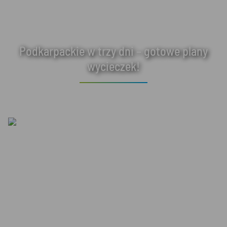
Podkarpackie w trzy dni – gotowe plany
wycieczek!