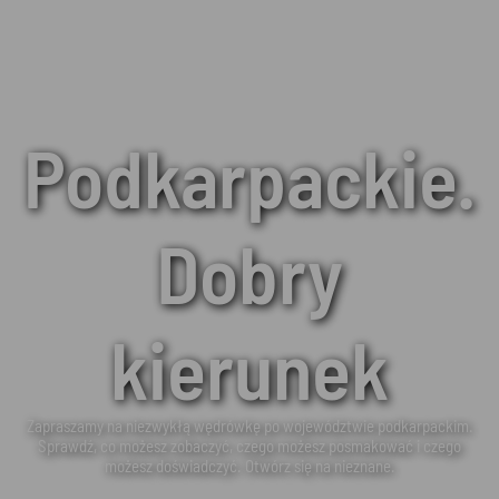
Podkarpackie.
Dobry
kierunek
Zapraszamy na niezwykłą wędrówkę po województwie podkarpackim.
Sprawdź, co możesz zobaczyć, czego możesz posmakować i czego
możesz doświadczyć. Otwórz się na nieznane.