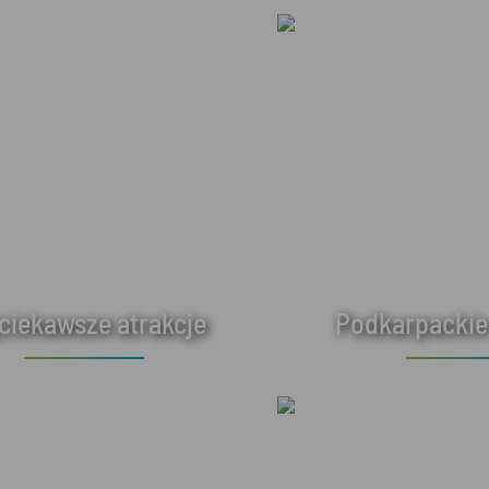
ciekawsze atrakcje
Podkarpackie