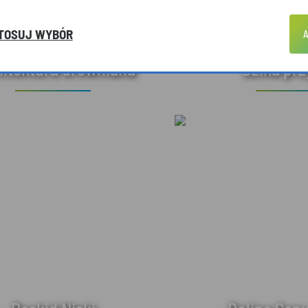
TOSUJ WYBÓR
A
hitektura drewniana
Dzika pr