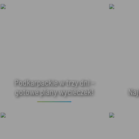
Podkarpackie w trzy dni –
gotowe plany wycieczek!
Naj