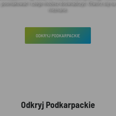
posmakować i czego możesz doświadczyć. Otwórz się na
nieznane.
ODKRYJ PODKARPACKIE
Odkryj Podkarpackie