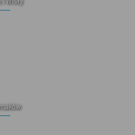
 i Wisły
smaków