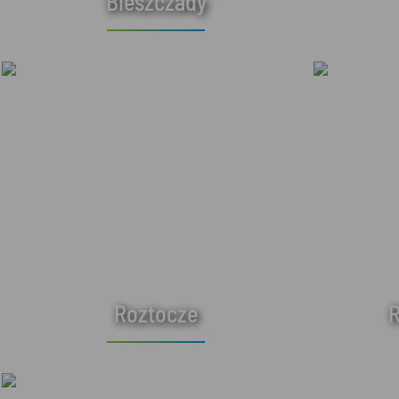
Bieszczady
Roztocze
R