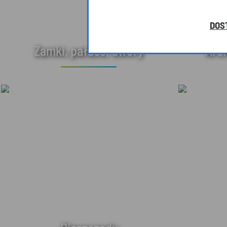
DOS
Zamki, pałace, dwory
Arc