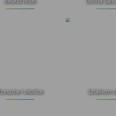
Beskid Niski
Dolina Sanu
zeszów i okolice
Szlakiem 