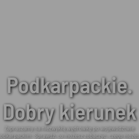
Podkarpackie.
Dobry kierunek
Zapraszamy na niezwykłą wędrówkę po województwie
odkarpackim. Sprawdź, co możesz zobaczyć, czego może