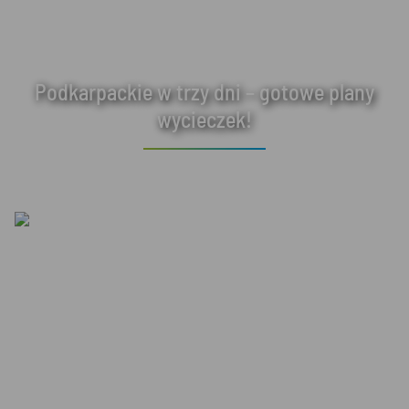
Podkarpackie w trzy dni – gotowe plany
wycieczek!