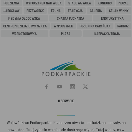
PODZIEMIA
WYPOCZYNEK NAD WODĄ
STALOWA WOLA
KONKURS
MURAL
JAROSŁAW
PRZEWORSK
FAUNA
TRADYCJA
GALERIA
SZLAK WINNY
MEDYNIA GŁOGOWSKA
CHATKA PUCHATKA
ENOTURYSTYKA
CENTRUM DZIEDZICTWA SZKŁA
WYPOCZYNEK
POŁONINA CARYŃSKA
RADRUŻ
WĄSKOTORÓWKA
PLAŻA
KARPACKA TROJA
O SERWISIE
Województwo Podkarpackie. Przestrzeń otwarta – na ludzi, na pomysły, na
nowe idee. Tutaj żyje się wolniej, ale dostrzega więcej. Tutaj wiemy, co w