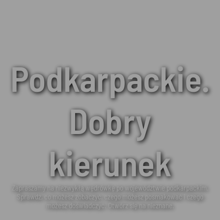
Podkarpackie.
Dobry
kierunek
Zapraszamy na niezwykłą wędrówkę po województwie podkarpackim.
Sprawdź, co możesz zobaczyć, czego możesz posmakować i czego
możesz doświadczyć. Otwórz się na nieznane.