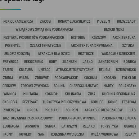
ROK ŁUKASIEWICZA
ZAŁOGI
IGNACY ŁUKASIEWICZ
MUZEUM
BIESZCZADY
WYJĄTKOWE ŚWIĄTYNIE PODKARPACIA
BESKID NISKI
FESTIWAL PRODUKTÓW PODKARPACKICH
HISTORIA
RZESZÓW
ARCHITEKTURA
PRZEMYŚL
SZLAKI TEMATYCZNE
ARCHITEKTURA DREWNIANA
SZTUKA
URLOP Z RODZINĄ
ATRAKCJE DLA DZIECI
ROZTOCZE
WAKACJE Z DZIECKIEM
PRZYRODA
RĘKODZIEŁO
GÓRY
SKANSEN
JASŁO
SANATORIUM
BÓBRKA
ZAMEK
KULTURA
UNESCO
ATRAKCJE TURYSTYCZNE
RELIGIA
UZDROWISKO
ZDRÓJ
WIARA
ZDROWIE
PODKARPACKIE
KUCHNIA
KROSNO
FOLKLOR
CERKIEW
ZDROWA ŻYWNOŚĆ
SOLINA
CHRZEŚCIJAŃSTWO
NARTY
POLAŃCZYK
WINNICA
MILITARIA
KOŚCIÓŁ
KULINARIA
ZIMA
KUCHNIA REGIONALNA
EKOLOGIA
REZERWAT
TURYSTYKA PIELGRZYMKOWA
GORLICE
KONIE
FESTIWAL
ZWIERZĘTA
URODA
PROZIAKI
SCHRON
ATRAKCJE BIESZCZADÓW
LAS
ROZTOCZAŃSKI PARK NARODOWY
PODKARPACKIE WINNICE
POŁONINA WETLIŃSKA
EDUKACJA
AIRSHOW
SANOK
LATOSZYN
RELAKS
TURYSTYKA
OGRODY
IKONY
ROWERY
SAN
RODZINNA WYCIECZKA
WIEŻA WIDOKOWA
REGATY