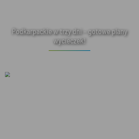
Podkarpackie w trzy dni – gotowe plany
wycieczek!