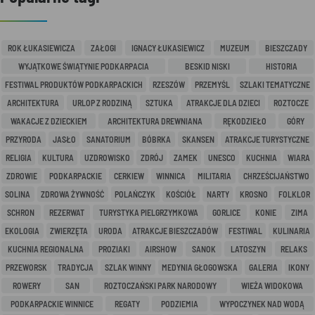
ROK ŁUKASIEWICZA
ZAŁOGI
IGNACY ŁUKASIEWICZ
MUZEUM
BIESZCZADY
WYJĄTKOWE ŚWIĄTYNIE PODKARPACIA
BESKID NISKI
HISTORIA
FESTIWAL PRODUKTÓW PODKARPACKICH
RZESZÓW
PRZEMYŚL
SZLAKI TEMATYCZNE
ARCHITEKTURA
URLOP Z RODZINĄ
SZTUKA
ATRAKCJE DLA DZIECI
ROZTOCZE
WAKACJE Z DZIECKIEM
ARCHITEKTURA DREWNIANA
RĘKODZIEŁO
GÓRY
PRZYRODA
JASŁO
SANATORIUM
BÓBRKA
SKANSEN
ATRAKCJE TURYSTYCZNE
RELIGIA
KULTURA
UZDROWISKO
ZDRÓJ
ZAMEK
UNESCO
KUCHNIA
WIARA
ZDROWIE
PODKARPACKIE
CERKIEW
WINNICA
MILITARIA
CHRZEŚCIJAŃSTWO
SOLINA
ZDROWA ŻYWNOŚĆ
POLAŃCZYK
KOŚCIÓŁ
NARTY
KROSNO
FOLKLOR
SCHRON
REZERWAT
TURYSTYKA PIELGRZYMKOWA
GORLICE
KONIE
ZIMA
EKOLOGIA
ZWIERZĘTA
URODA
ATRAKCJE BIESZCZADÓW
FESTIWAL
KULINARIA
KUCHNIA REGIONALNA
PROZIAKI
AIRSHOW
SANOK
LATOSZYN
RELAKS
PRZEWORSK
TRADYCJA
SZLAK WINNY
MEDYNIA GŁOGOWSKA
GALERIA
IKONY
ROWERY
SAN
ROZTOCZAŃSKI PARK NARODOWY
WIEŻA WIDOKOWA
PODKARPACKIE WINNICE
REGATY
PODZIEMIA
WYPOCZYNEK NAD WODĄ