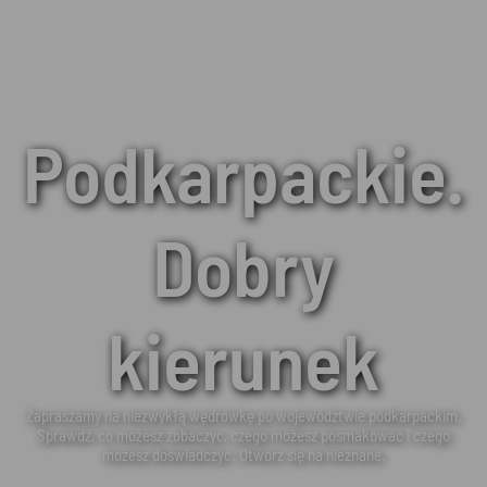
Podkarpackie.
Dobry
kierunek
Zapraszamy na niezwykłą wędrówkę po województwie podkarpackim.
Sprawdź, co możesz zobaczyć, czego możesz posmakować i czego
możesz doświadczyć. Otwórz się na nieznane.