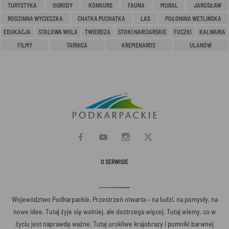
TURYSTYKA
OGRODY
KONKURS
FAUNA
MURAL
JAROSŁAW
RODZINNA WYCIECZKA
CHATKA PUCHATKA
LAS
POŁONINA WETLIŃSKA
EDUKACJA
STALOWA WOLA
TWIERDZA
STOKI NARCIARSKIE
FUCZKI
KALWARIA
FILMY
TARNICA
KREMENAROS
ULANÓW
O SERWISIE
Województwo Podkarpackie. Przestrzeń otwarta – na ludzi, na pomysły, na
nowe idee. Tutaj żyje się wolniej, ale dostrzega więcej. Tutaj wiemy, co w
życiu jest naprawdę ważne. Tutaj urokliwe krajobrazy i pomniki barwnej