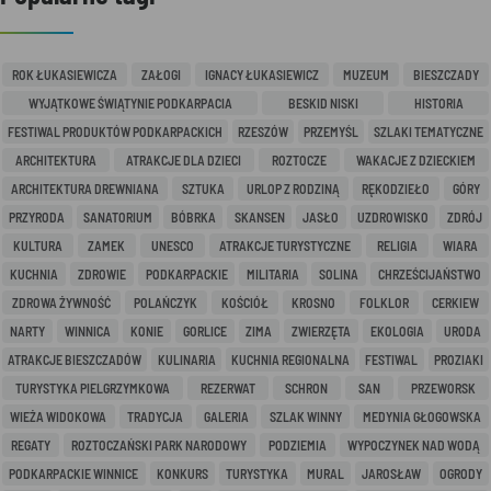
ROK ŁUKASIEWICZA
ZAŁOGI
IGNACY ŁUKASIEWICZ
MUZEUM
BIESZCZADY
WYJĄTKOWE ŚWIĄTYNIE PODKARPACIA
BESKID NISKI
HISTORIA
FESTIWAL PRODUKTÓW PODKARPACKICH
RZESZÓW
PRZEMYŚL
SZLAKI TEMATYCZNE
ARCHITEKTURA
ATRAKCJE DLA DZIECI
ROZTOCZE
WAKACJE Z DZIECKIEM
ARCHITEKTURA DREWNIANA
SZTUKA
URLOP Z RODZINĄ
RĘKODZIEŁO
GÓRY
PRZYRODA
SANATORIUM
BÓBRKA
SKANSEN
JASŁO
UZDROWISKO
ZDRÓJ
KULTURA
ZAMEK
UNESCO
ATRAKCJE TURYSTYCZNE
RELIGIA
WIARA
KUCHNIA
ZDROWIE
PODKARPACKIE
MILITARIA
SOLINA
CHRZEŚCIJAŃSTWO
ZDROWA ŻYWNOŚĆ
POLAŃCZYK
KOŚCIÓŁ
KROSNO
FOLKLOR
CERKIEW
NARTY
WINNICA
KONIE
GORLICE
ZIMA
ZWIERZĘTA
EKOLOGIA
URODA
ATRAKCJE BIESZCZADÓW
KULINARIA
KUCHNIA REGIONALNA
FESTIWAL
PROZIAKI
TURYSTYKA PIELGRZYMKOWA
REZERWAT
SCHRON
SAN
PRZEWORSK
WIEŻA WIDOKOWA
TRADYCJA
GALERIA
SZLAK WINNY
MEDYNIA GŁOGOWSKA
REGATY
ROZTOCZAŃSKI PARK NARODOWY
PODZIEMIA
WYPOCZYNEK NAD WODĄ
PODKARPACKIE WINNICE
KONKURS
TURYSTYKA
MURAL
JAROSŁAW
OGRODY