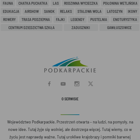
FAUNA
CHATKA PUCHATKA
LAS
RODZINNA WYCIECZKA
POŁONINA WETLIŃSKA
EDUKACJA
AIRSHOW
SANOK
RELAKS
STALOWA WOLA
LATOSZYN
IKONY
ROWERY
TRASA PODZIEMNA
FAJKI
LEGENDY
PUSTELNIA
ENOTURYSTYKA
CENTRUM DZIEDZICTWA SZKŁA
ZADUSZNIKI
GAWŁUSZOWICE
O SERWISIE
Województwo Podkarpackie. Przestrzeń otwarta – na ludzi, na pomysły, na
nowe idee. Tutaj żyje się wolniej, ale dostrzega więcej. Tutaj wiemy, co w
życiu jest naprawdę ważne. Tutaj urokliwe krajobrazy i pomniki barwnej