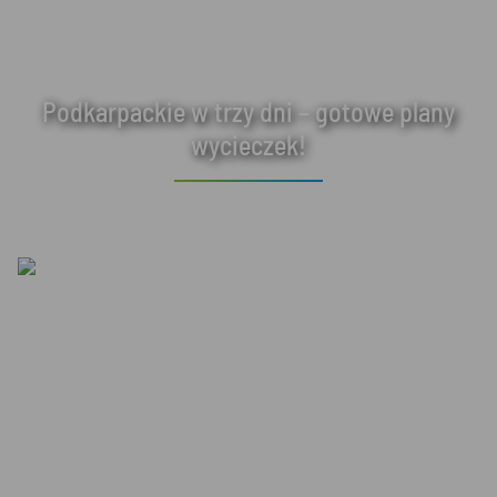
Podkarpackie w trzy dni – gotowe plany
wycieczek!