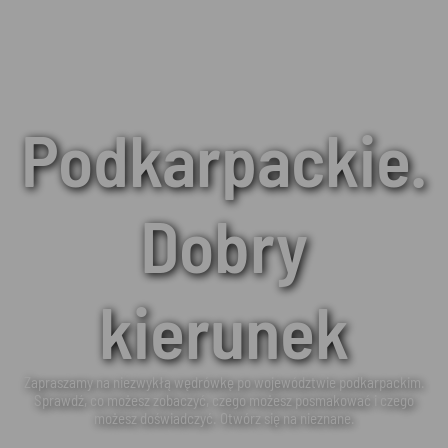
Podkarpackie.
Dobry
kierunek
Zapraszamy na niezwykłą wędrówkę po województwie podkarpackim.
Sprawdź, co możesz zobaczyć, czego możesz posmakować i czego
możesz doświadczyć. Otwórz się na nieznane.