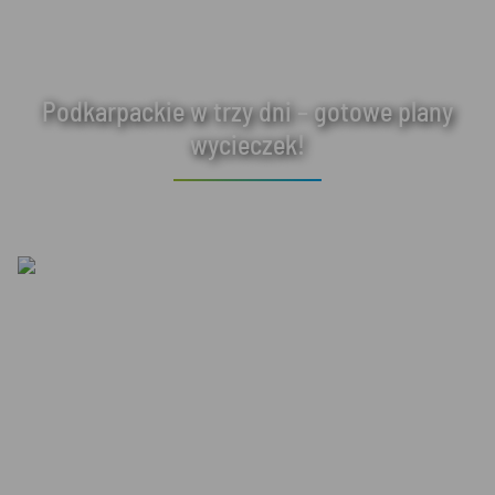
Podkarpackie w trzy dni – gotowe plany
wycieczek!