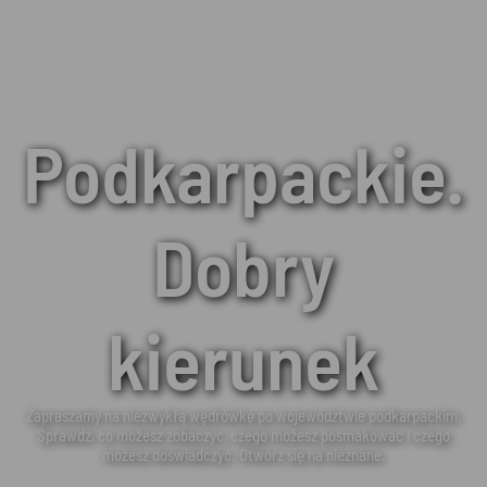
Podkarpackie.
Dobry
kierunek
Zapraszamy na niezwykłą wędrówkę po województwie podkarpackim.
Sprawdź, co możesz zobaczyć, czego możesz posmakować i czego
możesz doświadczyć. Otwórz się na nieznane.