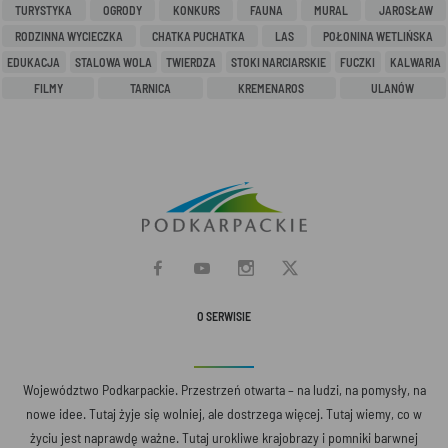
TURYSTYKA
OGRODY
KONKURS
FAUNA
MURAL
JAROSŁAW
RODZINNA WYCIECZKA
CHATKA PUCHATKA
LAS
POŁONINA WETLIŃSKA
EDUKACJA
STALOWA WOLA
TWIERDZA
STOKI NARCIARSKIE
FUCZKI
KALWARIA
FILMY
TARNICA
KREMENAROS
ULANÓW
O SERWISIE
Województwo Podkarpackie. Przestrzeń otwarta – na ludzi, na pomysły, na
nowe idee. Tutaj żyje się wolniej, ale dostrzega więcej. Tutaj wiemy, co w
życiu jest naprawdę ważne. Tutaj urokliwe krajobrazy i pomniki barwnej