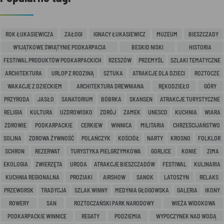
ROK ŁUKASIEWICZA
ZAŁOGI
IGNACY ŁUKASIEWICZ
MUZEUM
BIESZCZADY
WYJĄTKOWE ŚWIĄTYNIE PODKARPACIA
BESKID NISKI
HISTORIA
FESTIWAL PRODUKTÓW PODKARPACKICH
RZESZÓW
PRZEMYŚL
SZLAKI TEMATYCZNE
ARCHITEKTURA
URLOP Z RODZINĄ
SZTUKA
ATRAKCJE DLA DZIECI
ROZTOCZE
WAKACJE Z DZIECKIEM
ARCHITEKTURA DREWNIANA
RĘKODZIEŁO
GÓRY
PRZYRODA
JASŁO
SANATORIUM
BÓBRKA
SKANSEN
ATRAKCJE TURYSTYCZNE
RELIGIA
KULTURA
UZDROWISKO
ZDRÓJ
ZAMEK
UNESCO
KUCHNIA
WIARA
ZDROWIE
PODKARPACKIE
CERKIEW
WINNICA
MILITARIA
CHRZEŚCIJAŃSTWO
SOLINA
ZDROWA ŻYWNOŚĆ
POLAŃCZYK
KOŚCIÓŁ
NARTY
KROSNO
FOLKLOR
SCHRON
REZERWAT
TURYSTYKA PIELGRZYMKOWA
GORLICE
KONIE
ZIMA
EKOLOGIA
ZWIERZĘTA
URODA
ATRAKCJE BIESZCZADÓW
FESTIWAL
KULINARIA
KUCHNIA REGIONALNA
PROZIAKI
AIRSHOW
SANOK
LATOSZYN
RELAKS
PRZEWORSK
TRADYCJA
SZLAK WINNY
MEDYNIA GŁOGOWSKA
GALERIA
IKONY
ROWERY
SAN
ROZTOCZAŃSKI PARK NARODOWY
WIEŻA WIDOKOWA
PODKARPACKIE WINNICE
REGATY
PODZIEMIA
WYPOCZYNEK NAD WODĄ