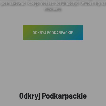
posmakować i czego możesz doświadczyć. Otwórz się na
nieznane.
ODKRYJ PODKARPACKIE
Odkryj Podkarpackie