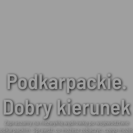
Podkarpackie.
Dobry kierunek
Zapraszamy na niezwykłą wędrówkę po województwie
odkarpackim. Sprawdź, co możesz zobaczyć, czego może