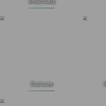
Bieszczady
Roztocze
R