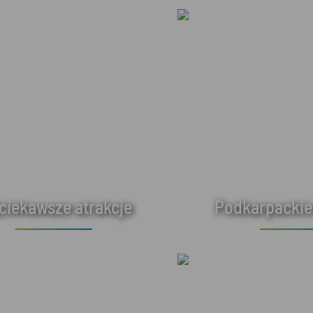
ciekawsze atrakcje
Podkarpackie