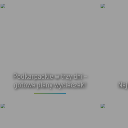
Podkarpackie w trzy dni –
gotowe plany wycieczek!
Naj