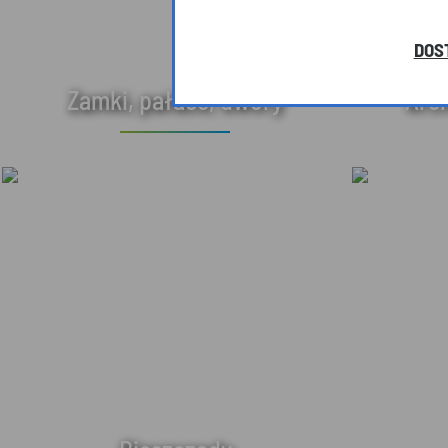
DOS
Zamki, pałace, dwory
Arc