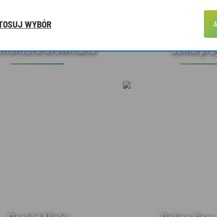
TOSUJ WYBÓR
A
hitektura drewniana
Dzika pr