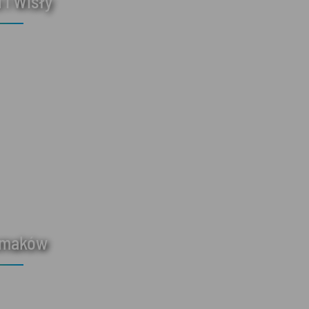
 i Wisły
smaków