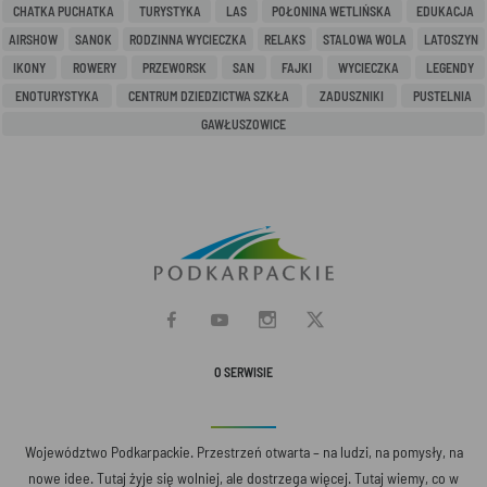
CHATKA PUCHATKA
TURYSTYKA
LAS
POŁONINA WETLIŃSKA
EDUKACJA
AIRSHOW
SANOK
RODZINNA WYCIECZKA
RELAKS
STALOWA WOLA
LATOSZYN
IKONY
ROWERY
PRZEWORSK
SAN
FAJKI
WYCIECZKA
LEGENDY
ENOTURYSTYKA
CENTRUM DZIEDZICTWA SZKŁA
ZADUSZNIKI
PUSTELNIA
GAWŁUSZOWICE
O SERWISIE
Województwo Podkarpackie. Przestrzeń otwarta – na ludzi, na pomysły, na
nowe idee. Tutaj żyje się wolniej, ale dostrzega więcej. Tutaj wiemy, co w