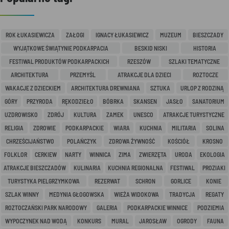
ROK ŁUKASIEWICZA
ZAŁOGI
IGNACY ŁUKASIEWICZ
MUZEUM
BIESZCZADY
WYJĄTKOWE ŚWIĄTYNIE PODKARPACIA
BESKID NISKI
HISTORIA
FESTIWAL PRODUKTÓW PODKARPACKICH
RZESZÓW
SZLAKI TEMATYCZNE
ARCHITEKTURA
PRZEMYŚL
ATRAKCJE DLA DZIECI
ROZTOCZE
WAKACJE Z DZIECKIEM
ARCHITEKTURA DREWNIANA
SZTUKA
URLOP Z RODZINĄ
GÓRY
PRZYRODA
RĘKODZIEŁO
BÓBRKA
SKANSEN
JASŁO
SANATORIUM
UZDROWISKO
ZDRÓJ
KULTURA
ZAMEK
UNESCO
ATRAKCJE TURYSTYCZNE
RELIGIA
ZDROWIE
PODKARPACKIE
WIARA
KUCHNIA
MILITARIA
SOLINA
CHRZEŚCIJAŃSTWO
POLAŃCZYK
ZDROWA ŻYWNOŚĆ
KOŚCIÓŁ
KROSNO
FOLKLOR
CERKIEW
NARTY
WINNICA
ZIMA
ZWIERZĘTA
URODA
EKOLOGIA
ATRAKCJE BIESZCZADÓW
KULINARIA
KUCHNIA REGIONALNA
FESTIWAL
PROZIAKI
TURYSTYKA PIELGRZYMKOWA
REZERWAT
SCHRON
GORLICE
KONIE
SZLAK WINNY
MEDYNIA GŁOGOWSKA
WIEŻA WIDOKOWA
TRADYCJA
REGATY
ROZTOCZAŃSKI PARK NARODOWY
GALERIA
PODKARPACKIE WINNICE
PODZIEMIA
WYPOCZYNEK NAD WODĄ
KONKURS
MURAL
JAROSŁAW
OGRODY
FAUNA