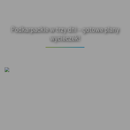
Podkarpackie w trzy dni – gotowe plany
wycieczek!