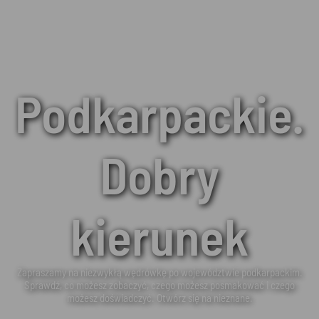
Podkarpackie.
Dobry
kierunek
Zapraszamy na niezwykłą wędrówkę po województwie podkarpackim.
Sprawdź, co możesz zobaczyć, czego możesz posmakować i czego
możesz doświadczyć. Otwórz się na nieznane.