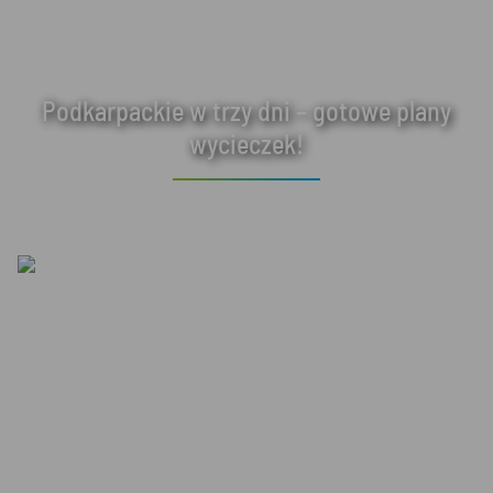
Podkarpackie w trzy dni – gotowe plany
wycieczek!