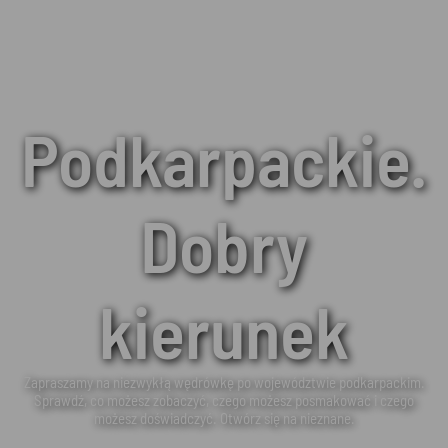
Podkarpackie.
Dobry
kierunek
Zapraszamy na niezwykłą wędrówkę po województwie podkarpackim.
Sprawdź, co możesz zobaczyć, czego możesz posmakować i czego
możesz doświadczyć. Otwórz się na nieznane.