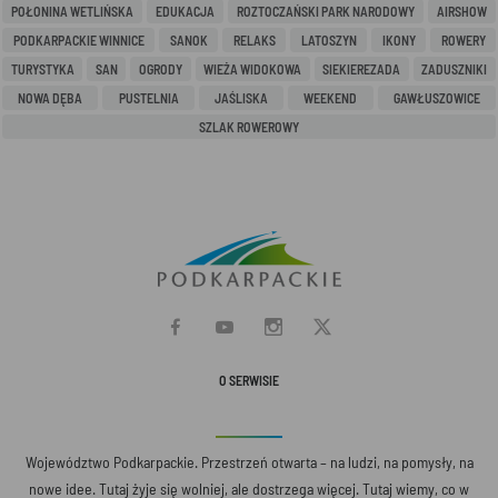
POŁONINA WETLIŃSKA
EDUKACJA
ROZTOCZAŃSKI PARK NARODOWY
AIRSHOW
PODKARPACKIE WINNICE
SANOK
RELAKS
LATOSZYN
IKONY
ROWERY
TURYSTYKA
SAN
OGRODY
WIEŻA WIDOKOWA
SIEKIEREZADA
ZADUSZNIKI
NOWA DĘBA
PUSTELNIA
JAŚLISKA
WEEKEND
GAWŁUSZOWICE
SZLAK ROWEROWY
O SERWISIE
Województwo Podkarpackie. Przestrzeń otwarta – na ludzi, na pomysły, na
nowe idee. Tutaj żyje się wolniej, ale dostrzega więcej. Tutaj wiemy, co w