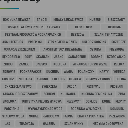
ROK ŁUKASIEWICZA
ZAŁOGI
IGNACY ŁUKASIEWICZ
MUZEUM
BIESZCZADY
WYJĄTKOWE ŚWIĄTYNIE PODKARPACIA
BESKID NISKI
HISTORIA
FESTIWAL PRODUKTÓW PODKARPACKICH
RZESZÓW
SZLAKI TEMATYCZNE
ARCHITEKTURA
PRZEMYŚL
ATRAKCJE DLA DZIECI
URLOP Z RODZINĄ
ROZTOCZE
WAKACJE Z DZIECKIEM
ARCHITEKTURA DREWNIANA
SZTUKA
PRZYRODA
RĘKODZIEŁO
GÓRY
SKANSEN
JASŁO
SANATORIUM
BÓBRKA
UZDROWISKO
ZDRÓJ
ZAMEK
UNESCO
KULTURA
ATRAKCJE TURYSTYCZNE
RELIGIA
ZDROWIE
PODKARPACKIE
KUCHNIA
WIARA
POLAŃCZYK
NARTY
WINNICA
KOŚCIÓŁ
MILITARIA
KROSNO
FOLKLOR
CERKIEW
ZDROWA ŻYWNOŚĆ
SOLINA
CHRZEŚCIJAŃSTWO
ZWIERZĘTA
URODA
FESTIWAL
PROZIAKI
ATRAKCJE BIESZCZADÓW
SCHRON
KULINARIA
KUCHNIA REGIONALNA
ZIMA
EKOLOGIA
TURYSTYKA PIELGRZYMKOWA
REZERWAT
GORLICE
KONIE
REGATY
PODZIEMIA
WYPOCZYNEK NAD WODĄ
RODZINNA WYCIECZKA
KONKURS
STALOWA WOLA
MURAL
JAROSŁAW
FAUNA
CHATKA PUCHATKA
PRZEWORSK
LAS
TRADYCJA
GALERIA
SZLAK WINNY
MEDYNIA GŁOGOWSKA