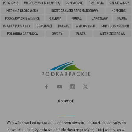
PODZIEMIA
WYPOCZYNEK NAD WODĄ
PRZEWORSK
TRADYCJA
SZLAK WINNY
MEDYNIA GŁOGOWSKA
ROZTOCZAŃSKI PARK NARODOWY
KONKURS
PODKARPACKIE WINNICE
GALERIA
MURAL
JAROSŁAW
FAUNA
CHATKA PUCHATKA
BEKSIŃSKI
PAŁACE
WYPOCZYNEK
RÓD FELCZYŃSKICH
POŁONINA CARYŃSKA
DWORY
PLAŻA
WIEŻA ZEGAROWA
O SERWISIE
Województwo Podkarpackie. Przestrzeń otwarta – na ludzi, na pomysły, na
nowe idee. Tutaj żyje się wolniej, ale dostrzega więcej. Tutaj wiemy, co w