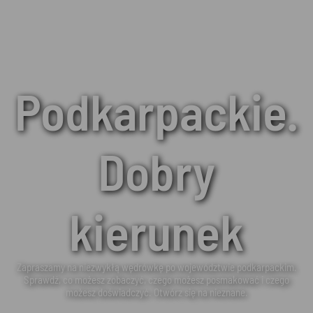
Podkarpackie.
Dobry
kierunek
Zapraszamy na niezwykłą wędrówkę po województwie podkarpackim.
Sprawdź, co możesz zobaczyć, czego możesz posmakować i czego
możesz doświadczyć. Otwórz się na nieznane.