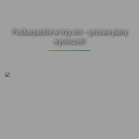
Podkarpackie w trzy dni – gotowe plany
wycieczek!