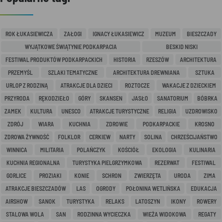
ROK ŁUKASIEWICZA
ZAŁOGI
IGNACY ŁUKASIEWICZ
MUZEUM
BIESZCZADY
WYJĄTKOWE ŚWIĄTYNIE PODKARPACIA
BESKID NISKI
FESTIWAL PRODUKTÓW PODKARPACKICH
HISTORIA
RZESZÓW
ARCHITEKTURA
PRZEMYŚL
SZLAKI TEMATYCZNE
ARCHITEKTURA DREWNIANA
SZTUKA
URLOP Z RODZINĄ
ATRAKCJE DLA DZIECI
ROZTOCZE
WAKACJE Z DZIECKIEM
PRZYRODA
RĘKODZIEŁO
GÓRY
SKANSEN
JASŁO
SANATORIUM
BÓBRKA
ZAMEK
KULTURA
UNESCO
ATRAKCJE TURYSTYCZNE
RELIGIA
UZDROWISKO
ZDRÓJ
WIARA
KUCHNIA
ZDROWIE
PODKARPACKIE
KROSNO
ZDROWA ŻYWNOŚĆ
FOLKLOR
CERKIEW
NARTY
SOLINA
CHRZEŚCIJAŃSTWO
WINNICA
MILITARIA
POLAŃCZYK
KOŚCIÓŁ
EKOLOGIA
KULINARIA
KUCHNIA REGIONALNA
TURYSTYKA PIELGRZYMKOWA
REZERWAT
FESTIWAL
GORLICE
PROZIAKI
KONIE
SCHRON
ZWIERZĘTA
URODA
ZIMA
ATRAKCJE BIESZCZADÓW
LAS
OGRODY
POŁONINA WETLIŃSKA
EDUKACJA
AIRSHOW
SANOK
TURYSTYKA
RELAKS
LATOSZYN
IKONY
ROWERY
STALOWA WOLA
SAN
RODZINNA WYCIECZKA
WIEŻA WIDOKOWA
REGATY