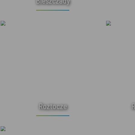
Bieszczady
Roztocze
R