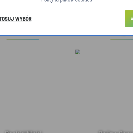
TOSUJ WYBÓR
A
hitektura drewniana
Dzika pr