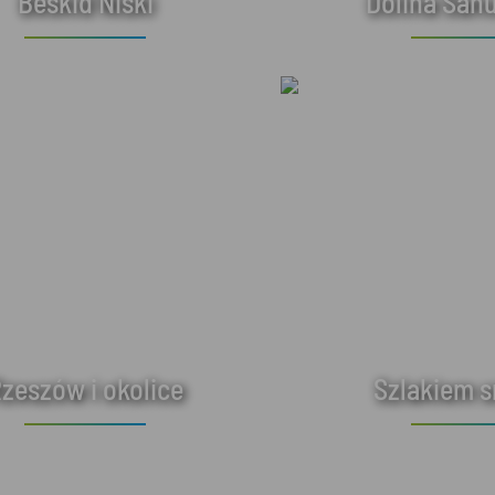
Beskid Niski
Dolina Sanu
zeszów i okolice
Szlakiem 