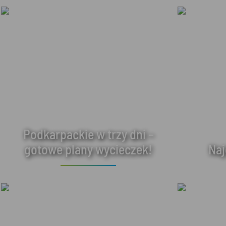
Podkarpackie w trzy dni –
gotowe plany wycieczek!
Naj