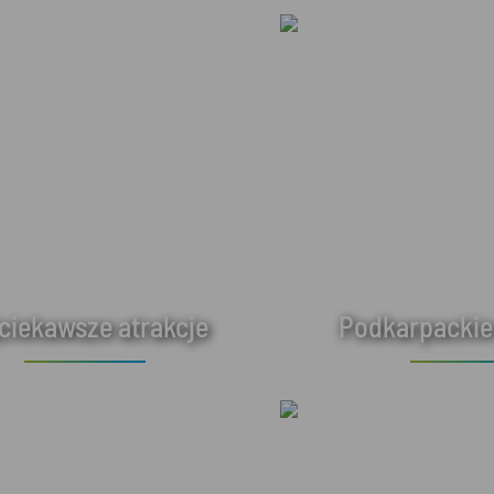
ciekawsze atrakcje
Podkarpackie