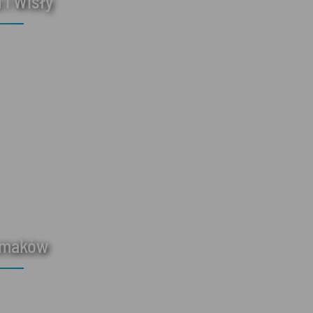
 i Wisły
smaków