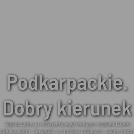
Podkarpackie.
Dobry kierunek
Zapraszamy na niezwykłą wędrówkę po województwie
odkarpackim. Sprawdź, co możesz zobaczyć, czego może