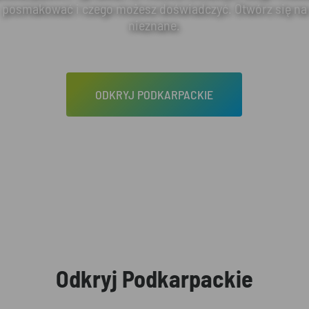
posmakować i czego możesz doświadczyć. Otwórz się na
nieznane.
ODKRYJ PODKARPACKIE
Odkryj Podkarpackie