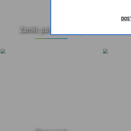
DOS
Zamki, pałace, dwory
Arc