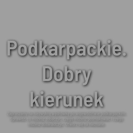
Podkarpackie.
Dobry
kierunek
Zapraszamy na niezwykłą wędrówkę po województwie podkarpackim.
Sprawdź, co możesz zobaczyć, czego możesz posmakować i czego
możesz doświadczyć. Otwórz się na nieznane.