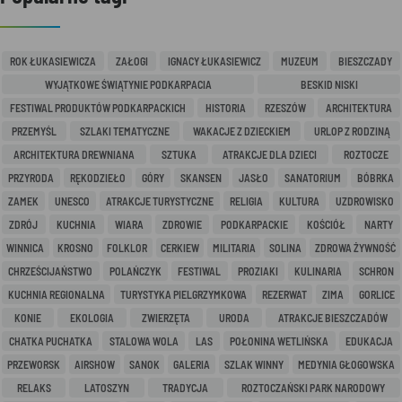
ROK ŁUKASIEWICZA
ZAŁOGI
IGNACY ŁUKASIEWICZ
MUZEUM
BIESZCZADY
WYJĄTKOWE ŚWIĄTYNIE PODKARPACIA
BESKID NISKI
FESTIWAL PRODUKTÓW PODKARPACKICH
HISTORIA
RZESZÓW
ARCHITEKTURA
PRZEMYŚL
SZLAKI TEMATYCZNE
WAKACJE Z DZIECKIEM
URLOP Z RODZINĄ
ARCHITEKTURA DREWNIANA
SZTUKA
ATRAKCJE DLA DZIECI
ROZTOCZE
PRZYRODA
RĘKODZIEŁO
GÓRY
SKANSEN
JASŁO
SANATORIUM
BÓBRKA
ZAMEK
UNESCO
ATRAKCJE TURYSTYCZNE
RELIGIA
KULTURA
UZDROWISKO
ZDRÓJ
KUCHNIA
WIARA
ZDROWIE
PODKARPACKIE
KOŚCIÓŁ
NARTY
WINNICA
KROSNO
FOLKLOR
CERKIEW
MILITARIA
SOLINA
ZDROWA ŻYWNOŚĆ
CHRZEŚCIJAŃSTWO
POLAŃCZYK
FESTIWAL
PROZIAKI
KULINARIA
SCHRON
KUCHNIA REGIONALNA
TURYSTYKA PIELGRZYMKOWA
REZERWAT
ZIMA
GORLICE
KONIE
EKOLOGIA
ZWIERZĘTA
URODA
ATRAKCJE BIESZCZADÓW
CHATKA PUCHATKA
STALOWA WOLA
LAS
POŁONINA WETLIŃSKA
EDUKACJA
PRZEWORSK
AIRSHOW
SANOK
GALERIA
SZLAK WINNY
MEDYNIA GŁOGOWSKA
RELAKS
LATOSZYN
TRADYCJA
ROZTOCZAŃSKI PARK NARODOWY