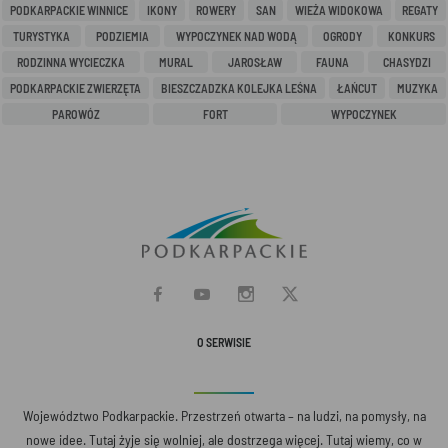
PODKARPACKIE WINNICE
IKONY
ROWERY
SAN
WIEŻA WIDOKOWA
REGATY
TURYSTYKA
PODZIEMIA
WYPOCZYNEK NAD WODĄ
OGRODY
KONKURS
RODZINNA WYCIECZKA
MURAL
JAROSŁAW
FAUNA
CHASYDZI
PODKARPACKIE ZWIERZĘTA
BIESZCZADZKA KOLEJKA LEŚNA
ŁAŃCUT
MUZYKA
PAROWÓZ
FORT
WYPOCZYNEK
O SERWISIE
Województwo Podkarpackie. Przestrzeń otwarta – na ludzi, na pomysły, na
nowe idee. Tutaj żyje się wolniej, ale dostrzega więcej. Tutaj wiemy, co w