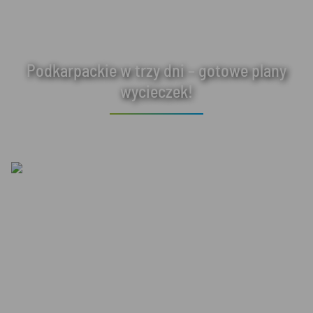
Podkarpackie w trzy dni – gotowe plany
wycieczek!