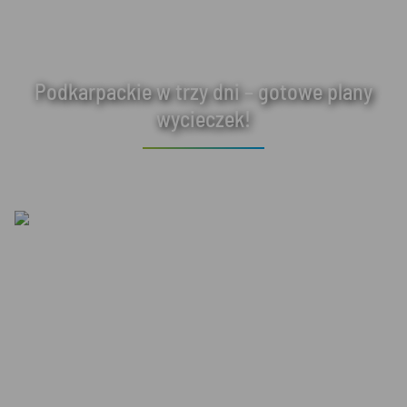
Podkarpackie w trzy dni – gotowe plany
wycieczek!