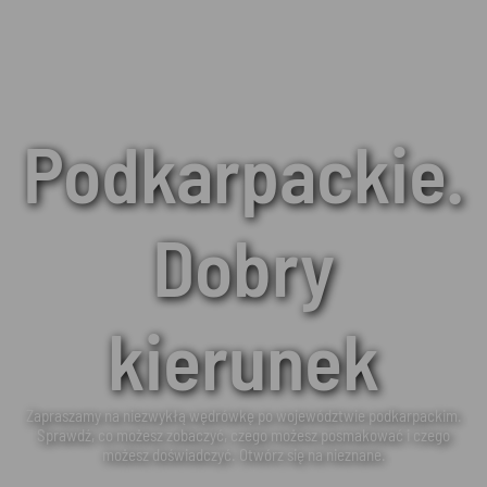
Podkarpackie.
Dobry
kierunek
Zapraszamy na niezwykłą wędrówkę po województwie podkarpackim.
Sprawdź, co możesz zobaczyć, czego możesz posmakować i czego
możesz doświadczyć. Otwórz się na nieznane.