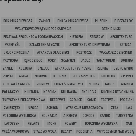
ROK ŁUKASIEWICZA
ZAŁOGI
IGNACY ŁUKASIEWICZ
MUZEUM
BIESZCZADY
WYJĄTKOWE ŚWIĄTYNIE PODKARPACIA
BESKID NISKI
FESTIWAL PRODUKTÓW PODKARPACKICH
HISTORIA
RZESZÓW
ARCHITEKTURA
PRZEMYŚL
SZLAKI TEMATYCZNE
ARCHITEKTURA DREWNIANA
SZTUKA
URLOP Z RODZINĄ
ATRAKCJE DLA DZIECI
ROZTOCZE
WAKACJE Z DZIECKIEM
PRZYRODA
RĘKODZIEŁO
GÓRY
SKANSEN
JASŁO
SANATORIUM
BÓBRKA
ZAMEK
KULTURA
UNESCO
ATRAKCJE TURYSTYCZNE
RELIGIA
UZDROWISKO
ZDRÓJ
WIARA
ZDROWIE
KUCHNIA
PODKARPACKIE
FOLKLOR
KROSNO
ZDROWA ŻYWNOŚĆ
CERKIEW
CHRZEŚCIJAŃSTWO
SOLINA
NARTY
WINNICA
POLAŃCZYK
MILITARIA
KOŚCIÓŁ
KULINARIA
EKOLOGIA
KUCHNIA REGIONALNA
TURYSTYKA PIELGRZYMKOWA
REZERWAT
GORLICE
KONIE
FESTIWAL
PROZIAKI
ZWIERZĘTA
URODA
SCHRON
ATRAKCJE BIESZCZADÓW
ZIMA
LAS
POŁONINA WETLIŃSKA
EDUKACJA
AIRSHOW
OGRODY
SANOK
TURYSTYKA
LATOSZYN
RELAKS
IKONY
ROWERY
RODZINNA WYCIECZKA
SAN
WIEŻA WIDOKOWA
STALOWA WOLA
REGATY
PODZIEMIA
WYPOCZYNEK NAD WODĄ