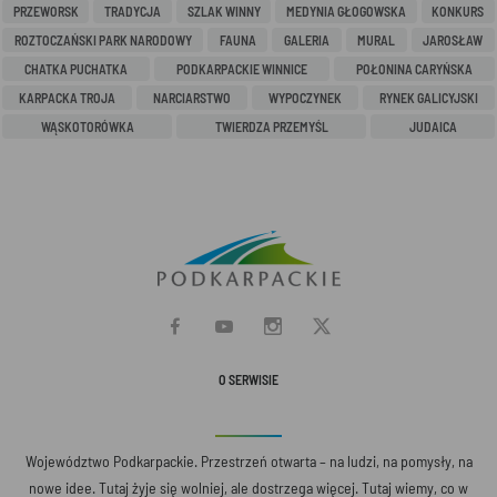
PRZEWORSK
TRADYCJA
SZLAK WINNY
MEDYNIA GŁOGOWSKA
KONKURS
ROZTOCZAŃSKI PARK NARODOWY
FAUNA
GALERIA
MURAL
JAROSŁAW
CHATKA PUCHATKA
PODKARPACKIE WINNICE
POŁONINA CARYŃSKA
KARPACKA TROJA
NARCIARSTWO
WYPOCZYNEK
RYNEK GALICYJSKI
WĄSKOTORÓWKA
TWIERDZA PRZEMYŚL
JUDAICA
O SERWISIE
Województwo Podkarpackie. Przestrzeń otwarta – na ludzi, na pomysły, na
nowe idee. Tutaj żyje się wolniej, ale dostrzega więcej. Tutaj wiemy, co w