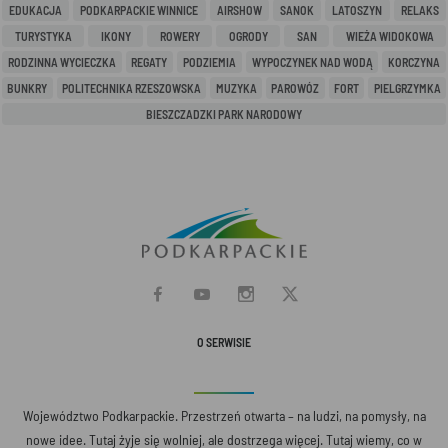
EDUKACJA
PODKARPACKIE WINNICE
AIRSHOW
SANOK
LATOSZYN
RELAKS
TURYSTYKA
IKONY
ROWERY
OGRODY
SAN
WIEŻA WIDOKOWA
RODZINNA WYCIECZKA
REGATY
PODZIEMIA
WYPOCZYNEK NAD WODĄ
KORCZYNA
BUNKRY
POLITECHNIKA RZESZOWSKA
MUZYKA
PAROWÓZ
FORT
PIELGRZYMKA
BIESZCZADZKI PARK NARODOWY
O SERWISIE
Województwo Podkarpackie. Przestrzeń otwarta – na ludzi, na pomysły, na
nowe idee. Tutaj żyje się wolniej, ale dostrzega więcej. Tutaj wiemy, co w