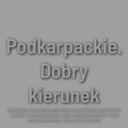
Podkarpackie.
Dobry
kierunek
Zapraszamy na niezwykłą wędrówkę po województwie podkarpackim.
Sprawdź, co możesz zobaczyć, czego możesz posmakować i czego
możesz doświadczyć. Otwórz się na nieznane.