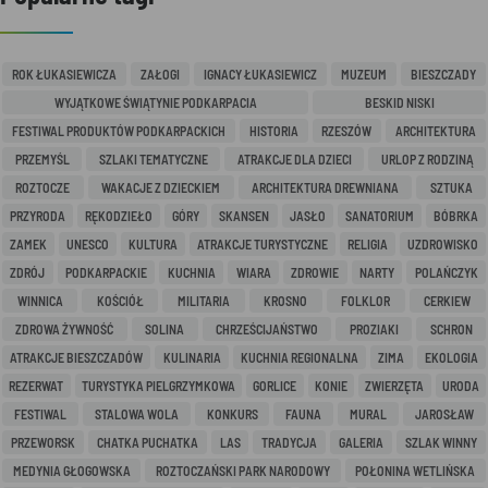
ROK ŁUKASIEWICZA
ZAŁOGI
IGNACY ŁUKASIEWICZ
MUZEUM
BIESZCZADY
WYJĄTKOWE ŚWIĄTYNIE PODKARPACIA
BESKID NISKI
FESTIWAL PRODUKTÓW PODKARPACKICH
HISTORIA
RZESZÓW
ARCHITEKTURA
PRZEMYŚL
SZLAKI TEMATYCZNE
ATRAKCJE DLA DZIECI
URLOP Z RODZINĄ
ROZTOCZE
WAKACJE Z DZIECKIEM
ARCHITEKTURA DREWNIANA
SZTUKA
PRZYRODA
RĘKODZIEŁO
GÓRY
SKANSEN
JASŁO
SANATORIUM
BÓBRKA
ZAMEK
UNESCO
KULTURA
ATRAKCJE TURYSTYCZNE
RELIGIA
UZDROWISKO
ZDRÓJ
PODKARPACKIE
KUCHNIA
WIARA
ZDROWIE
NARTY
POLAŃCZYK
WINNICA
KOŚCIÓŁ
MILITARIA
KROSNO
FOLKLOR
CERKIEW
ZDROWA ŻYWNOŚĆ
SOLINA
CHRZEŚCIJAŃSTWO
PROZIAKI
SCHRON
ATRAKCJE BIESZCZADÓW
KULINARIA
KUCHNIA REGIONALNA
ZIMA
EKOLOGIA
REZERWAT
TURYSTYKA PIELGRZYMKOWA
GORLICE
KONIE
ZWIERZĘTA
URODA
FESTIWAL
STALOWA WOLA
KONKURS
FAUNA
MURAL
JAROSŁAW
PRZEWORSK
CHATKA PUCHATKA
LAS
TRADYCJA
GALERIA
SZLAK WINNY
MEDYNIA GŁOGOWSKA
ROZTOCZAŃSKI PARK NARODOWY
POŁONINA WETLIŃSKA