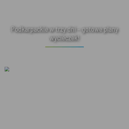
Podkarpackie w trzy dni – gotowe plany
wycieczek!