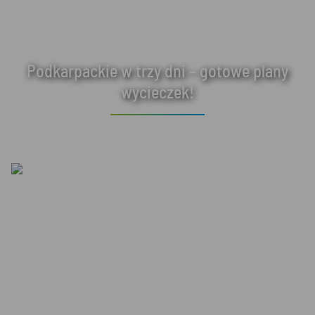
Podkarpackie w trzy dni – gotowe plany
wycieczek!