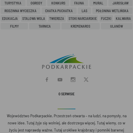
TURYSTYKA
OGRODY
KONKURS
FAUNA
MURAL
JAROSŁAW
RODZINNA WYCIECZKA
CHATKA PUCHATKA
LAS
POŁONINA WETLIŃSKA
EDUKACJA
STALOWA WOLA
TWIERDZA
STOKI NARCIARSKIE
FUCZKI
KALWARIA
FILMY
TARNICA
KREMENAROS
ULANÓW
O SERWISIE
Województwo Podkarpackie. Przestrzeń otwarta – na ludzi, na pomysły, na
nowe idee. Tutaj żyje się wolniej, ale dostrzega więcej. Tutaj wiemy, co w
życiu jest naprawdę ważne. Tutaj urokliwe krajobrazy i pomniki barwnej