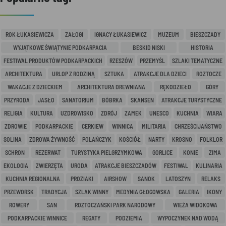
ROK ŁUKASIEWICZA
ZAŁOGI
IGNACY ŁUKASIEWICZ
MUZEUM
BIESZCZADY
WYJĄTKOWE ŚWIĄTYNIE PODKARPACIA
BESKID NISKI
HISTORIA
FESTIWAL PRODUKTÓW PODKARPACKICH
RZESZÓW
PRZEMYŚL
SZLAKI TEMATYCZNE
ARCHITEKTURA
URLOP Z RODZINĄ
SZTUKA
ATRAKCJE DLA DZIECI
ROZTOCZE
WAKACJE Z DZIECKIEM
ARCHITEKTURA DREWNIANA
RĘKODZIEŁO
GÓRY
PRZYRODA
JASŁO
SANATORIUM
BÓBRKA
SKANSEN
ATRAKCJE TURYSTYCZNE
RELIGIA
KULTURA
UZDROWISKO
ZDRÓJ
ZAMEK
UNESCO
KUCHNIA
WIARA
ZDROWIE
PODKARPACKIE
CERKIEW
WINNICA
MILITARIA
CHRZEŚCIJAŃSTWO
SOLINA
ZDROWA ŻYWNOŚĆ
POLAŃCZYK
KOŚCIÓŁ
NARTY
KROSNO
FOLKLOR
SCHRON
REZERWAT
TURYSTYKA PIELGRZYMKOWA
GORLICE
KONIE
ZIMA
EKOLOGIA
ZWIERZĘTA
URODA
ATRAKCJE BIESZCZADÓW
FESTIWAL
KULINARIA
KUCHNIA REGIONALNA
PROZIAKI
AIRSHOW
SANOK
LATOSZYN
RELAKS
PRZEWORSK
TRADYCJA
SZLAK WINNY
MEDYNIA GŁOGOWSKA
GALERIA
IKONY
ROWERY
SAN
ROZTOCZAŃSKI PARK NARODOWY
WIEŻA WIDOKOWA
PODKARPACKIE WINNICE
REGATY
PODZIEMIA
WYPOCZYNEK NAD WODĄ