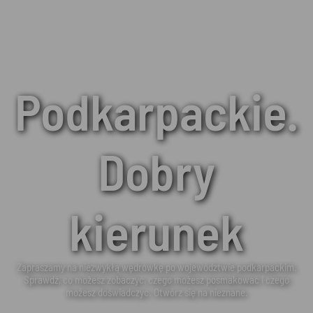
Podkarpackie.
Dobry
kierunek
Zapraszamy na niezwykłą wędrówkę po województwie podkarpackim.
Sprawdź, co możesz zobaczyć, czego możesz posmakować i czego
możesz doświadczyć. Otwórz się na nieznane.