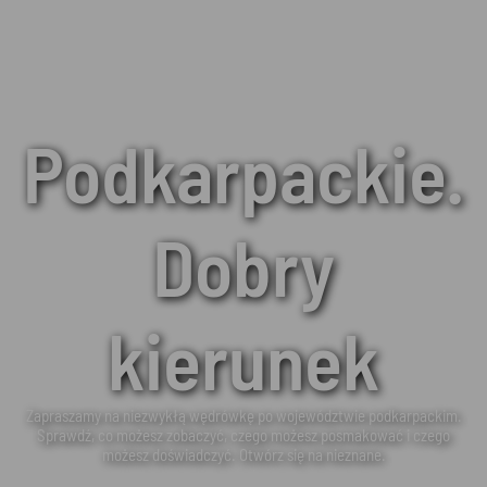
Podkarpackie.
Dobry
kierunek
Zapraszamy na niezwykłą wędrówkę po województwie podkarpackim.
Sprawdź, co możesz zobaczyć, czego możesz posmakować i czego
możesz doświadczyć. Otwórz się na nieznane.