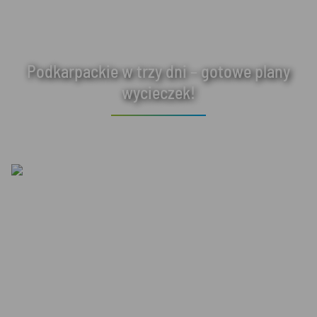
Podkarpackie w trzy dni – gotowe plany
wycieczek!