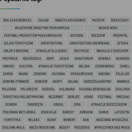
ROK ŁUKASIEWICZA
ZAŁOGI
IGNACY ŁUKASIEWICZ
MUZEUM
BIESZCZADY
WYJĄTKOWE ŚWIĄTYNIE PODKARPACIA
BESKID NISKI
FESTIWAL PRODUKTÓW PODKARPACKICH
HISTORIA
RZESZÓW
PRZEMYŚL
SZLAKI TEMATYCZNE
ARCHITEKTURA
ARCHITEKTURA DREWNIANA
SZTUKA
URLOP Z RODZINĄ
ATRAKCJE DLA DZIECI
ROZTOCZE
WAKACJE Z DZIECKIEM
PRZYRODA
RĘKODZIEŁO
GÓRY
JASŁO
SANATORIUM
BÓBRKA
SKANSEN
UNESCO
KULTURA
ATRAKCJE TURYSTYCZNE
RELIGIA
UZDROWISKO
ZDRÓJ
ZAMEK
WIARA
ZDROWIE
KUCHNIA
PODKARPACKIE
KROSNO
FOLKLOR
ZDROWA ŻYWNOŚĆ
CERKIEW
NARTY
SOLINA
CHRZEŚCIJAŃSTWO
WINNICA
MILITARIA
POLAŃCZYK
KOŚCIÓŁ
KULINARIA
KUCHNIA REGIONALNA
EKOLOGIA
TURYSTYKA PIELGRZYMKOWA
REZERWAT
GORLICE
KONIE
FESTIWAL
PROZIAKI
SCHRON
ZWIERZĘTA
URODA
ZIMA
ATRAKCJE BIESZCZADÓW
POŁONINA WETLIŃSKA
EDUKACJA
OGRODY
AIRSHOW
SANOK
LATOSZYN
TURYSTYKA
RELAKS
IKONY
ROWERY
SAN
RODZINNA WYCIECZKA
STALOWA WOLA
WIEŻA WIDOKOWA
REGATY
PODZIEMIA
WYPOCZYNEK NAD WODĄ