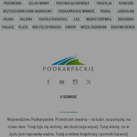
PRZEWORSK
SZLAK WINNY
MEDYNIA GŁOGOWSKA
TRADYCJA
KONKURS
ROZTOCZAŃSKI PARK NARODOWY
PODKARPACKIE WINNICE
MURAL
JAROSŁAW
FAUNA
GALERIA
CHATKA PUCHATKA
LAS
WĄSKOTORÓWKA
BEKSIŃSKI
PAŁACE
PLAŻA
RÓD FELCZYŃSKICH
DWORY
WIEŻA ZEGAROWA
BUKOWE BERDO
O SERWISIE
Województwo Podkarpackie. Przestrzeń otwarta – na ludzi, na pomysły, na
nowe idee. Tutaj żyje się wolniej, ale dostrzega więcej. Tutaj wiemy, co w
życiu jest naprawdę ważne. Tutaj urokliwe krajobrazy i pomniki barwnej