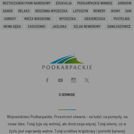
ROZTOCZAŃSKI PARK NARODOWY
EDUKACJA
PODKARPACKIE WINNICE
AIRSHOW
SANOK
RELAKS
RODZINNA WYCIECZKA
LATOSZYN
ROWERY
IKONY
SAN
OGRODY
WIEŻA WIDOKOWA
WYCIECZKA
SIEKIEREZADA
PUSTELNIA
NOWA DĘBA
ZADUSZNIKI
JAŚLISKA
SZLAK ROWEROWY
GAWŁUSZOWICE
O SERWISIE
Województwo Podkarpackie. Przestrzeń otwarta – na ludzi, na pomysły, na
nowe idee. Tutaj żyje się wolniej, ale dostrzega więcej. Tutaj wiemy, co w
życiu jest naprawdę ważne. Tutaj urokliwe krajobrazy i pomniki barwnej