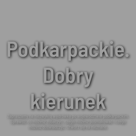
Podkarpackie.
Dobry
kierunek
Zapraszamy na niezwykłą wędrówkę po województwie podkarpackim.
Sprawdź, co możesz zobaczyć, czego możesz posmakować i czego
możesz doświadczyć. Otwórz się na nieznane.