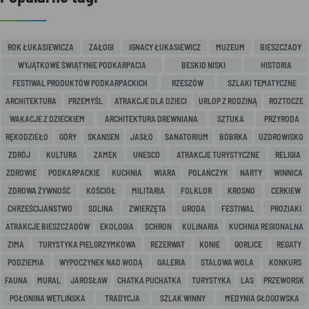
ROK ŁUKASIEWICZA
ZAŁOGI
IGNACY ŁUKASIEWICZ
MUZEUM
BIESZCZADY
WYJĄTKOWE ŚWIĄTYNIE PODKARPACIA
BESKID NISKI
HISTORIA
FESTIWAL PRODUKTÓW PODKARPACKICH
RZESZÓW
SZLAKI TEMATYCZNE
ARCHITEKTURA
PRZEMYŚL
ATRAKCJE DLA DZIECI
URLOP Z RODZINĄ
ROZTOCZE
WAKACJE Z DZIECKIEM
ARCHITEKTURA DREWNIANA
SZTUKA
PRZYRODA
RĘKODZIEŁO
GÓRY
SKANSEN
JASŁO
SANATORIUM
BÓBRKA
UZDROWISKO
ZDRÓJ
KULTURA
ZAMEK
UNESCO
ATRAKCJE TURYSTYCZNE
RELIGIA
ZDROWIE
PODKARPACKIE
KUCHNIA
WIARA
POLAŃCZYK
NARTY
WINNICA
ZDROWA ŻYWNOŚĆ
KOŚCIÓŁ
MILITARIA
FOLKLOR
KROSNO
CERKIEW
CHRZEŚCIJAŃSTWO
SOLINA
ZWIERZĘTA
URODA
FESTIWAL
PROZIAKI
ATRAKCJE BIESZCZADÓW
EKOLOGIA
SCHRON
KULINARIA
KUCHNIA REGIONALNA
ZIMA
TURYSTYKA PIELGRZYMKOWA
REZERWAT
KONIE
GORLICE
REGATY
PODZIEMIA
WYPOCZYNEK NAD WODĄ
GALERIA
STALOWA WOLA
KONKURS
FAUNA
MURAL
JAROSŁAW
CHATKA PUCHATKA
TURYSTYKA
LAS
PRZEWORSK
POŁONINA WETLIŃSKA
TRADYCJA
SZLAK WINNY
MEDYNIA GŁOGOWSKA