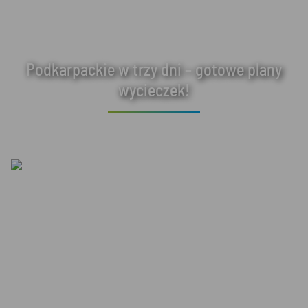
Podkarpackie w trzy dni – gotowe plany
wycieczek!