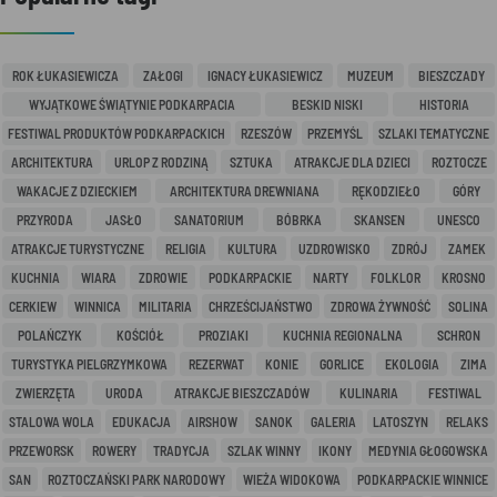
ROK ŁUKASIEWICZA
ZAŁOGI
IGNACY ŁUKASIEWICZ
MUZEUM
BIESZCZADY
WYJĄTKOWE ŚWIĄTYNIE PODKARPACIA
BESKID NISKI
HISTORIA
FESTIWAL PRODUKTÓW PODKARPACKICH
RZESZÓW
PRZEMYŚL
SZLAKI TEMATYCZNE
ARCHITEKTURA
URLOP Z RODZINĄ
SZTUKA
ATRAKCJE DLA DZIECI
ROZTOCZE
WAKACJE Z DZIECKIEM
ARCHITEKTURA DREWNIANA
RĘKODZIEŁO
GÓRY
PRZYRODA
JASŁO
SANATORIUM
BÓBRKA
SKANSEN
UNESCO
ATRAKCJE TURYSTYCZNE
RELIGIA
KULTURA
UZDROWISKO
ZDRÓJ
ZAMEK
KUCHNIA
WIARA
ZDROWIE
PODKARPACKIE
NARTY
FOLKLOR
KROSNO
CERKIEW
WINNICA
MILITARIA
CHRZEŚCIJAŃSTWO
ZDROWA ŻYWNOŚĆ
SOLINA
POLAŃCZYK
KOŚCIÓŁ
PROZIAKI
KUCHNIA REGIONALNA
SCHRON
TURYSTYKA PIELGRZYMKOWA
REZERWAT
KONIE
GORLICE
EKOLOGIA
ZIMA
ZWIERZĘTA
URODA
ATRAKCJE BIESZCZADÓW
KULINARIA
FESTIWAL
STALOWA WOLA
EDUKACJA
AIRSHOW
SANOK
GALERIA
LATOSZYN
RELAKS
PRZEWORSK
ROWERY
TRADYCJA
SZLAK WINNY
IKONY
MEDYNIA GŁOGOWSKA
SAN
ROZTOCZAŃSKI PARK NARODOWY
WIEŻA WIDOKOWA
PODKARPACKIE WINNICE