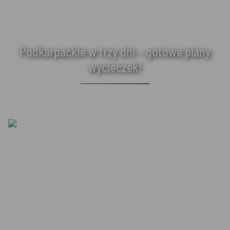
Podkarpackie w trzy dni – gotowe plany
wycieczek!