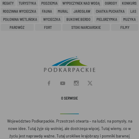
REGATY
TURYSTYKA
PODZIEMIA
WYPOCZYNEK NAD WODĄ
OGRODY
KONKURS
RODZINNA WYCIECZKA
FAUNA
MURAL
JAROSŁAW
CHATKA PUCHATKA
LAS
POŁONINA WETLIŃSKA
WYCIECZKA
BUKOWE BERDO
PIELGRZYMKA
MUZYKA
PAROWÓZ
FORT
STOKI NARCIARSKIE
FILMY
O SERWISIE
Województwo Podkarpackie. Przestrzeń otwarta – na ludzi, na pomysły, na
nowe idee. Tutaj żyje się wolniej, ale dostrzega więcej. Tutaj wiemy, co w
życiu jest naprawdę ważne. Tutaj urokliwe krajobrazy i pomniki barwnej