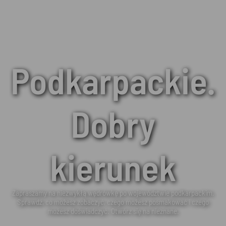
Podkarpackie.
Dobry
kierunek
Zapraszamy na niezwykłą wędrówkę po województwie podkarpackim.
Sprawdź, co możesz zobaczyć, czego możesz posmakować i czego
możesz doświadczyć. Otwórz się na nieznane.