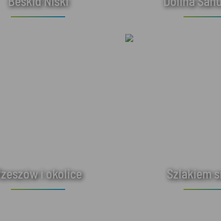
Beskid Niski
Dolina Sanu
zeszów i okolice
Szlakiem 