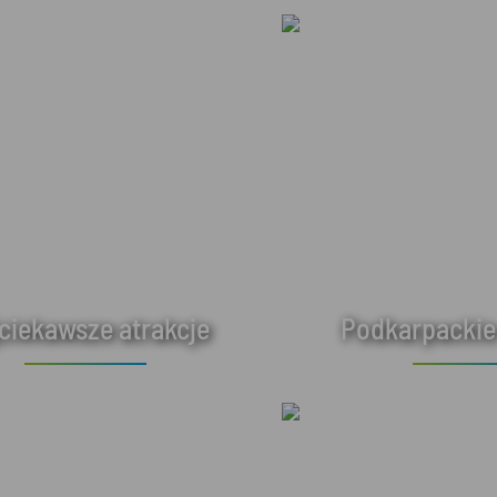
ciekawsze atrakcje
Podkarpackie