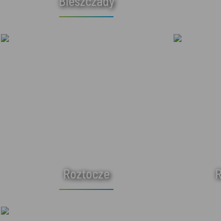
Bieszczady
Roztocze
R