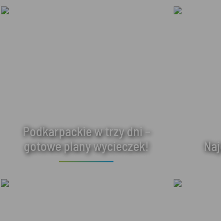
Podkarpackie w trzy dni –
gotowe plany wycieczek!
Naj