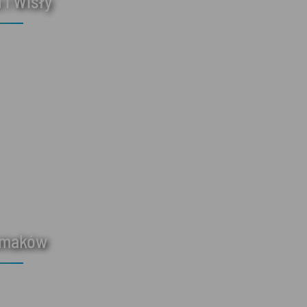
 i Wisły
smaków