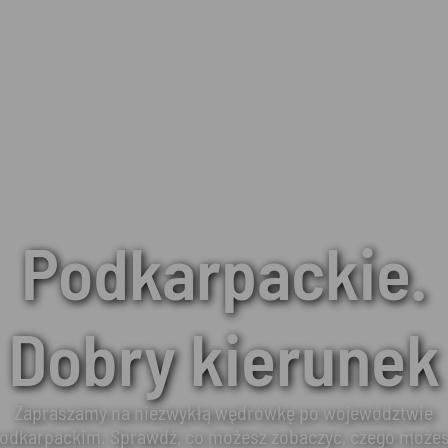
Podkarpackie.
Dobry kierunek
Zapraszamy na niezwykłą wędrówkę po województwie
odkarpackim. Sprawdź, co możesz zobaczyć, czego może