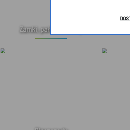
DOS
Zamki, pałace, dwory
Arc