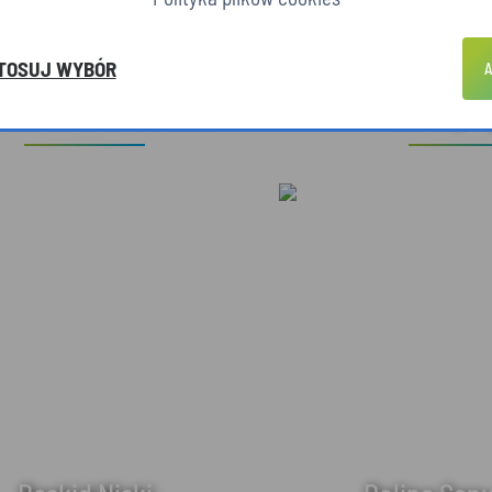
TOSUJ WYBÓR
A
hitektura drewniana
Dzika pr