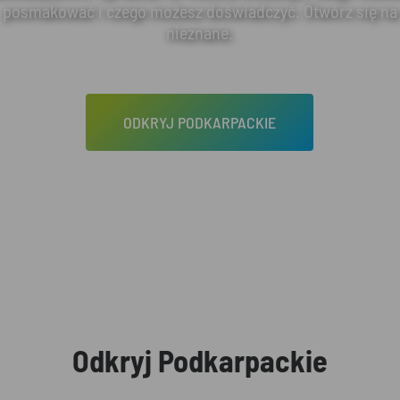
posmakować i czego możesz doświadczyć. Otwórz się na
nieznane.
ODKRYJ PODKARPACKIE
Odkryj Podkarpackie