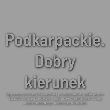
Podkarpackie.
Dobry
kierunek
Zapraszamy na niezwykłą wędrówkę po województwie podkarpackim.
Sprawdź, co możesz zobaczyć, czego możesz posmakować i czego
możesz doświadczyć. Otwórz się na nieznane.