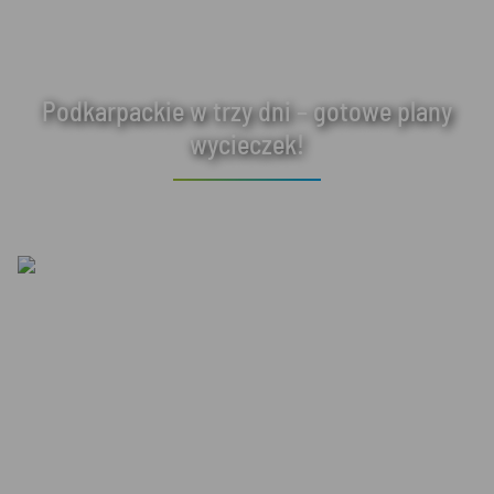
Podkarpackie w trzy dni – gotowe plany
wycieczek!