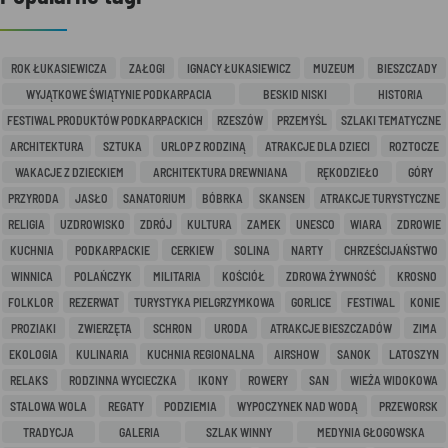
ROK ŁUKASIEWICZA
ZAŁOGI
IGNACY ŁUKASIEWICZ
MUZEUM
BIESZCZADY
WYJĄTKOWE ŚWIĄTYNIE PODKARPACIA
BESKID NISKI
HISTORIA
FESTIWAL PRODUKTÓW PODKARPACKICH
RZESZÓW
PRZEMYŚL
SZLAKI TEMATYCZNE
ARCHITEKTURA
SZTUKA
URLOP Z RODZINĄ
ATRAKCJE DLA DZIECI
ROZTOCZE
WAKACJE Z DZIECKIEM
ARCHITEKTURA DREWNIANA
RĘKODZIEŁO
GÓRY
PRZYRODA
JASŁO
SANATORIUM
BÓBRKA
SKANSEN
ATRAKCJE TURYSTYCZNE
RELIGIA
UZDROWISKO
ZDRÓJ
KULTURA
ZAMEK
UNESCO
WIARA
ZDROWIE
KUCHNIA
PODKARPACKIE
CERKIEW
SOLINA
NARTY
CHRZEŚCIJAŃSTWO
WINNICA
POLAŃCZYK
MILITARIA
KOŚCIÓŁ
ZDROWA ŻYWNOŚĆ
KROSNO
FOLKLOR
REZERWAT
TURYSTYKA PIELGRZYMKOWA
GORLICE
FESTIWAL
KONIE
PROZIAKI
ZWIERZĘTA
SCHRON
URODA
ATRAKCJE BIESZCZADÓW
ZIMA
EKOLOGIA
KULINARIA
KUCHNIA REGIONALNA
AIRSHOW
SANOK
LATOSZYN
RELAKS
RODZINNA WYCIECZKA
IKONY
ROWERY
SAN
WIEŻA WIDOKOWA
STALOWA WOLA
REGATY
PODZIEMIA
WYPOCZYNEK NAD WODĄ
PRZEWORSK
TRADYCJA
GALERIA
SZLAK WINNY
MEDYNIA GŁOGOWSKA