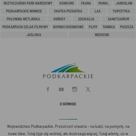
ROZTOCZAŃSKI PARK NARODOWY
KONKURS
FAUNA
MURAL
JAROSŁAW
PODKARPACKIE WINNICE
CHATKA PUCHATKA
LAS
TURYSTYKA
POŁONINA WETLIŃSKA
OGRODY
EDUKACJA
SANKTUARIUM
PODKARPACKI SZLAK FILMOWY
BOMBKI CHOINKOWE
FILMY
TARNICA
PUSZCZA
JAŚLISKA
WEEKEND
O SERWISIE
Województwo Podkarpackie. Przestrzeń otwarta – na ludzi, na pomysły, na
nowe idee. Tutaj żyje się wolniej, ale dostrzega więcej. Tutaj wiemy, co w