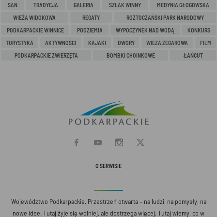
SAN
TRADYCJA
GALERIA
SZLAK WINNY
MEDYNIA GŁOGOWSKA
WIEŻA WIDOKOWA
REGATY
ROZTOCZAŃSKI PARK NARODOWY
PODKARPACKIE WINNICE
PODZIEMIA
WYPOCZYNEK NAD WODĄ
KONKURS
TURYSTYKA
AKTYWNOŚCI
KAJAKI
DWORY
WIEŻA ZEGAROWA
FILM
PODKARPACKIE ZWIERZĘTA
BOMBKI CHOINKOWE
ŁAŃCUT
O SERWISIE
Województwo Podkarpackie. Przestrzeń otwarta – na ludzi, na pomysły, na
nowe idee. Tutaj żyje się wolniej, ale dostrzega więcej. Tutaj wiemy, co w