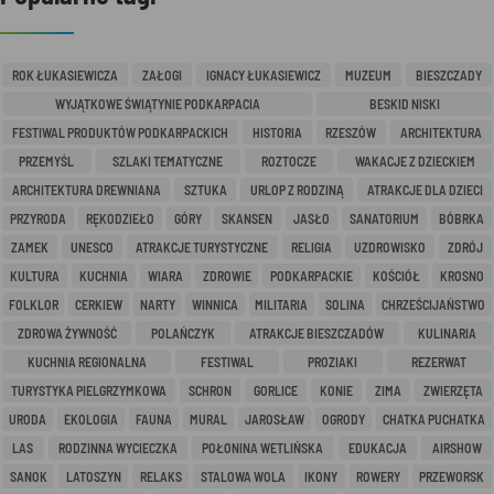
ROK ŁUKASIEWICZA
ZAŁOGI
IGNACY ŁUKASIEWICZ
MUZEUM
BIESZCZADY
WYJĄTKOWE ŚWIĄTYNIE PODKARPACIA
BESKID NISKI
FESTIWAL PRODUKTÓW PODKARPACKICH
HISTORIA
RZESZÓW
ARCHITEKTURA
PRZEMYŚL
SZLAKI TEMATYCZNE
ROZTOCZE
WAKACJE Z DZIECKIEM
ARCHITEKTURA DREWNIANA
SZTUKA
URLOP Z RODZINĄ
ATRAKCJE DLA DZIECI
PRZYRODA
RĘKODZIEŁO
GÓRY
SKANSEN
JASŁO
SANATORIUM
BÓBRKA
ZAMEK
UNESCO
ATRAKCJE TURYSTYCZNE
RELIGIA
UZDROWISKO
ZDRÓJ
KULTURA
KUCHNIA
WIARA
ZDROWIE
PODKARPACKIE
KOŚCIÓŁ
KROSNO
FOLKLOR
CERKIEW
NARTY
WINNICA
MILITARIA
SOLINA
CHRZEŚCIJAŃSTWO
ZDROWA ŻYWNOŚĆ
POLAŃCZYK
ATRAKCJE BIESZCZADÓW
KULINARIA
KUCHNIA REGIONALNA
FESTIWAL
PROZIAKI
REZERWAT
TURYSTYKA PIELGRZYMKOWA
SCHRON
GORLICE
KONIE
ZIMA
ZWIERZĘTA
URODA
EKOLOGIA
FAUNA
MURAL
JAROSŁAW
OGRODY
CHATKA PUCHATKA
LAS
RODZINNA WYCIECZKA
POŁONINA WETLIŃSKA
EDUKACJA
AIRSHOW
SANOK
LATOSZYN
RELAKS
STALOWA WOLA
IKONY
ROWERY
PRZEWORSK