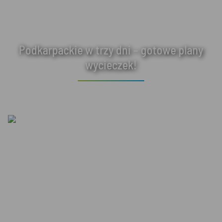
Podkarpackie w trzy dni – gotowe plany
wycieczek!