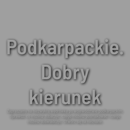
Podkarpackie.
Dobry
kierunek
Zapraszamy na niezwykłą wędrówkę po województwie podkarpackim.
Sprawdź, co możesz zobaczyć, czego możesz posmakować i czego
możesz doświadczyć. Otwórz się na nieznane.