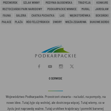
PRZEWORSK
SZLAK WINNY
MEDYNIA GŁOGOWSKA
TRADYCJA
KONKURS
ROZTOCZAŃSKI PARK NARODOWY
PODKARPACKIE WINNICE
MURAL
JAROSŁAW
FAUNA
GALERIA
CHATKA PUCHATKA
LAS
WĄSKOTORÓWKA
BEKSIŃSKI
PAŁACE
PLAŻA
RÓD FELCZYŃSKICH
DWORY
WIEŻA ZEGAROWA
BUKOWE BERDO
O SERWISIE
Województwo Podkarpackie. Przestrzeń otwarta – na ludzi, na pomysły, na
nowe idee. Tutaj żyje się wolniej, ale dostrzega więcej. Tutaj wiemy, co w
życiu jest naprawdę ważne. Tutaj urokliwe krajobrazy i pomniki barwnej