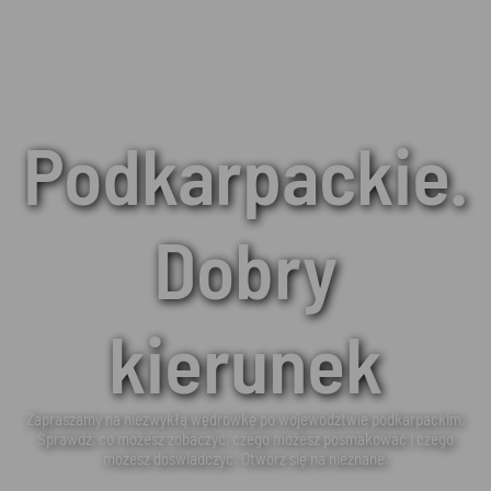
Podkarpackie.
Dobry
kierunek
Zapraszamy na niezwykłą wędrówkę po województwie podkarpackim.
Sprawdź, co możesz zobaczyć, czego możesz posmakować i czego
możesz doświadczyć. Otwórz się na nieznane.