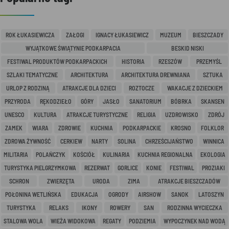
ROK ŁUKASIEWICZA
ZAŁOGI
IGNACY ŁUKASIEWICZ
MUZEUM
BIESZCZADY
WYJĄTKOWE ŚWIĄTYNIE PODKARPACIA
BESKID NISKI
FESTIWAL PRODUKTÓW PODKARPACKICH
HISTORIA
RZESZÓW
PRZEMYŚL
SZLAKI TEMATYCZNE
ARCHITEKTURA
ARCHITEKTURA DREWNIANA
SZTUKA
URLOP Z RODZINĄ
ATRAKCJE DLA DZIECI
ROZTOCZE
WAKACJE Z DZIECKIEM
PRZYRODA
RĘKODZIEŁO
GÓRY
JASŁO
SANATORIUM
BÓBRKA
SKANSEN
UNESCO
KULTURA
ATRAKCJE TURYSTYCZNE
RELIGIA
UZDROWISKO
ZDRÓJ
ZAMEK
WIARA
ZDROWIE
KUCHNIA
PODKARPACKIE
KROSNO
FOLKLOR
ZDROWA ŻYWNOŚĆ
CERKIEW
NARTY
SOLINA
CHRZEŚCIJAŃSTWO
WINNICA
MILITARIA
POLAŃCZYK
KOŚCIÓŁ
KULINARIA
KUCHNIA REGIONALNA
EKOLOGIA
TURYSTYKA PIELGRZYMKOWA
REZERWAT
GORLICE
KONIE
FESTIWAL
PROZIAKI
SCHRON
ZWIERZĘTA
URODA
ZIMA
ATRAKCJE BIESZCZADÓW
POŁONINA WETLIŃSKA
EDUKACJA
OGRODY
AIRSHOW
SANOK
LATOSZYN
TURYSTYKA
RELAKS
IKONY
ROWERY
SAN
RODZINNA WYCIECZKA
STALOWA WOLA
WIEŻA WIDOKOWA
REGATY
PODZIEMIA
WYPOCZYNEK NAD WODĄ