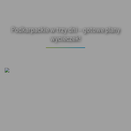
Podkarpackie w trzy dni – gotowe plany
wycieczek!