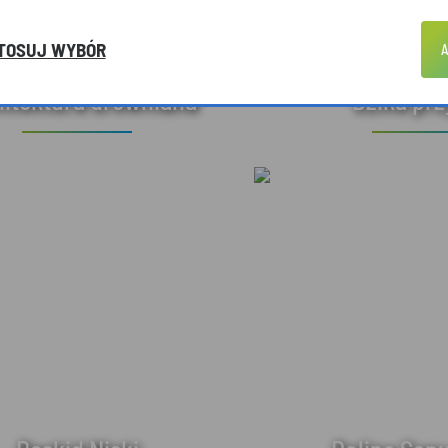
TOSUJ WYBÓR
A
hitektura drewniana
Dzika pr