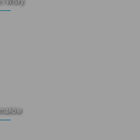
 i Wisły
smaków