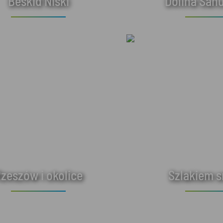
Beskid Niski
Dolina Sanu
zeszów i okolice
Szlakiem 