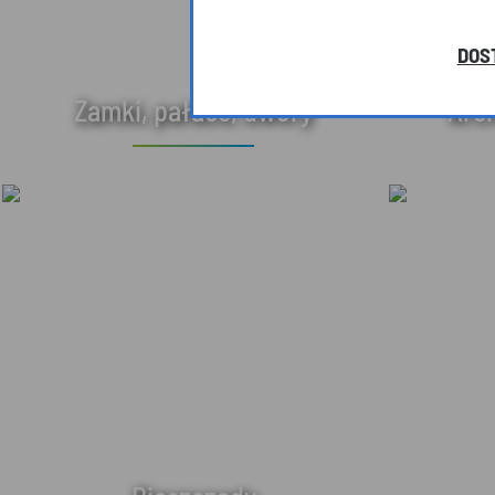
DOS
Zamki, pałace, dwory
Arc