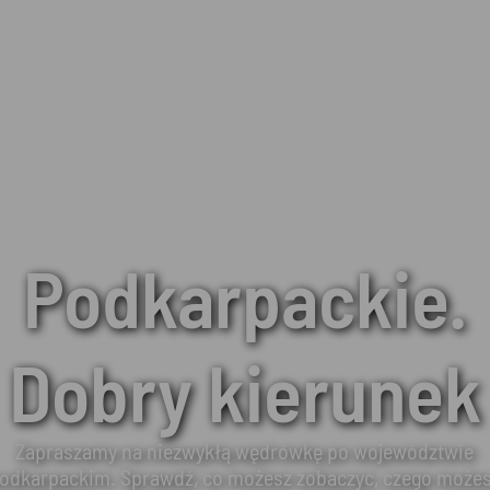
Podkarpackie.
Dobry kierunek
Zapraszamy na niezwykłą wędrówkę po województwie
odkarpackim. Sprawdź, co możesz zobaczyć, czego może