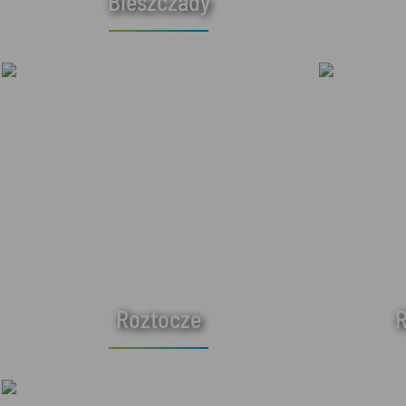
Bieszczady
Roztocze
R