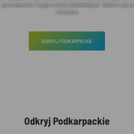
posmakować i czego możesz doświadczyć. Otwórz się na
nieznane.
ODKRYJ PODKARPACKIE
Odkryj Podkarpackie