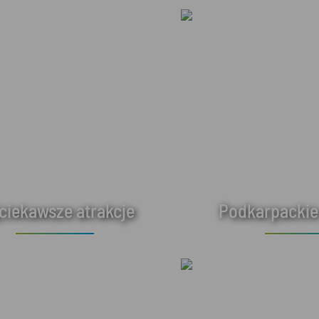
ciekawsze atrakcje
Podkarpackie