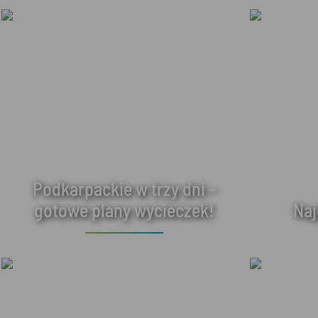
Podkarpackie w trzy dni –
gotowe plany wycieczek!
Naj