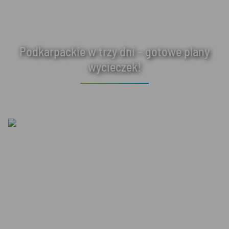
Podkarpackie w trzy dni – gotowe plany
wycieczek!