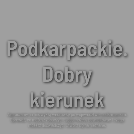
Podkarpackie.
Dobry
kierunek
Zapraszamy na niezwykłą wędrówkę po województwie podkarpackim.
Sprawdź, co możesz zobaczyć, czego możesz posmakować i czego
możesz doświadczyć. Otwórz się na nieznane.