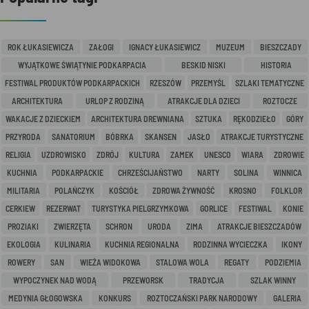
ROK ŁUKASIEWICZA
ZAŁOGI
IGNACY ŁUKASIEWICZ
MUZEUM
BIESZCZADY
WYJĄTKOWE ŚWIĄTYNIE PODKARPACIA
BESKID NISKI
HISTORIA
FESTIWAL PRODUKTÓW PODKARPACKICH
RZESZÓW
PRZEMYŚL
SZLAKI TEMATYCZNE
ARCHITEKTURA
URLOP Z RODZINĄ
ATRAKCJE DLA DZIECI
ROZTOCZE
WAKACJE Z DZIECKIEM
ARCHITEKTURA DREWNIANA
SZTUKA
RĘKODZIEŁO
GÓRY
PRZYRODA
SANATORIUM
BÓBRKA
SKANSEN
JASŁO
ATRAKCJE TURYSTYCZNE
RELIGIA
UZDROWISKO
ZDRÓJ
KULTURA
ZAMEK
UNESCO
WIARA
ZDROWIE
KUCHNIA
PODKARPACKIE
CHRZEŚCIJAŃSTWO
NARTY
SOLINA
WINNICA
MILITARIA
POLAŃCZYK
KOŚCIÓŁ
ZDROWA ŻYWNOŚĆ
KROSNO
FOLKLOR
CERKIEW
REZERWAT
TURYSTYKA PIELGRZYMKOWA
GORLICE
FESTIWAL
KONIE
PROZIAKI
ZWIERZĘTA
SCHRON
URODA
ZIMA
ATRAKCJE BIESZCZADÓW
EKOLOGIA
KULINARIA
KUCHNIA REGIONALNA
RODZINNA WYCIECZKA
IKONY
ROWERY
SAN
WIEŻA WIDOKOWA
STALOWA WOLA
REGATY
PODZIEMIA
WYPOCZYNEK NAD WODĄ
PRZEWORSK
TRADYCJA
SZLAK WINNY
MEDYNIA GŁOGOWSKA
KONKURS
ROZTOCZAŃSKI PARK NARODOWY
GALERIA