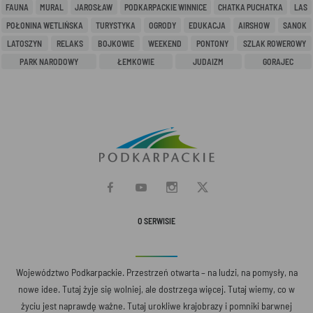
FAUNA
MURAL
JAROSŁAW
PODKARPACKIE WINNICE
CHATKA PUCHATKA
LAS
POŁONINA WETLIŃSKA
TURYSTYKA
OGRODY
EDUKACJA
AIRSHOW
SANOK
LATOSZYN
RELAKS
BOJKOWIE
WEEKEND
PONTONY
SZLAK ROWEROWY
PARK NARODOWY
ŁEMKOWIE
JUDAIZM
GORAJEC
O SERWISIE
Województwo Podkarpackie. Przestrzeń otwarta – na ludzi, na pomysły, na
nowe idee. Tutaj żyje się wolniej, ale dostrzega więcej. Tutaj wiemy, co w
życiu jest naprawdę ważne. Tutaj urokliwe krajobrazy i pomniki barwnej